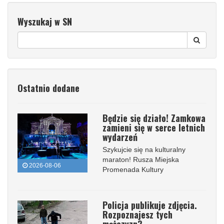
Wyszukaj w SN
Ostatnio dodane
Będzie się działo! Zamkowa
zamieni się w serce letnich
wydarzeń
Szykujcie się na kulturalny
maraton! Rusza Miejska
2026-08-06
Promenada Kultury
Policja publikuje zdjęcia.
Rozpoznajesz tych