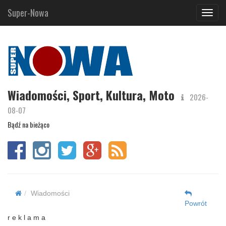
Super-Nowa
Navig
Wiadomości, Sport, Kultura, Moto
2026-
08-07
Bądź na bieżąco
Wiadomości
Powrót
r e k l a m a