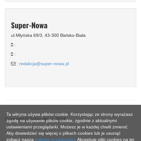
Super-Nowa
ul.Młyńska 69/3, 43-300 Bielsko-Biała
:
:
:
redakcja@super-nowa.pl
Ta witryna używa plików cookie. Korzystając ze strony wyrażasz
Copyright © Super-Nowa 2014
zgodę na używanie plików cookie, zgodnie z aktualnymi
ustawieniami przeglądarki. Możesz je w każdej chwili zmienić.
Aby dowiedzieć się więcej o plikach cookies lub je usunąć
zobacz naszą
politykę prywatności
. Akceptuję pliki cookies na tej