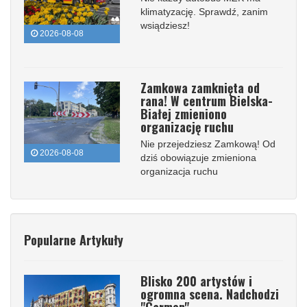
klimatyzację. Sprawdź, zanim
wsiądziesz!
2026-08-08
Zamkowa zamknięta od
rana! W centrum Bielska-
Białej zmieniono
organizację ruchu
Nie przejedziesz Zamkową! Od
2026-08-08
dziś obowiązuje zmieniona
organizacja ruchu
Popularne Artykuły
Blisko 200 artystów i
ogromna scena. Nadchodzi
"Carmen"