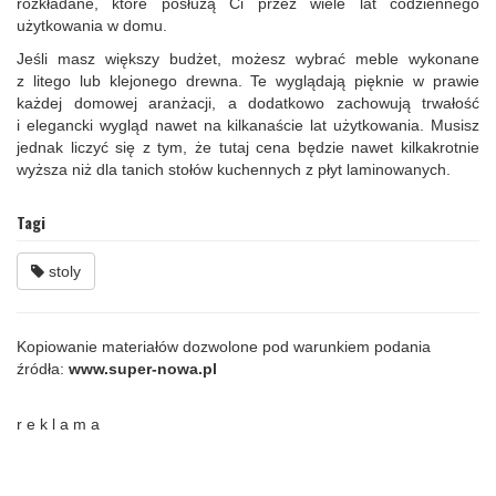
rozkładane, które posłużą Ci przez wiele lat codziennego
użytkowania w domu.
Jeśli masz większy budżet, możesz wybrać meble wykonane
z litego lub klejonego drewna. Te wyglądają pięknie w prawie
każdej domowej aranżacji, a dodatkowo zachowują trwałość
i elegancki wygląd nawet na kilkanaście lat użytkowania. Musisz
jednak liczyć się z tym, że tutaj cena będzie nawet kilkakrotnie
wyższa niż dla tanich stołów kuchennych z płyt laminowanych.
Tagi
stoly
Kopiowanie materiałów dozwolone pod warunkiem podania
źródła:
www.super-nowa.pl
r e k l a m a