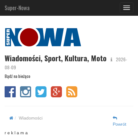
Super-Nowa
Navig
Wiadomości, Sport, Kultura, Moto
2026-
08-09
Bądź na bieżąco
Wiadomości
Powrót
r e k l a m a