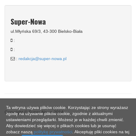
Super-Nowa
ul.Młyńska 69/3, 43-300 Bielsko-Biała
:
:
:
redakcja@super-nowa.pl
Ta witryna używa plików cookie. Korzystając ze strony wyrażasz
Copyright © Super-Nowa 2014
zgodę na używanie plików cookie, zgodnie z aktualnymi
ustawieniami przeglądarki. Możesz je w każdej chwili zmienić.
Aby dowiedzieć się więcej o plikach cookies lub je usunąć
zobacz naszą
politykę prywatności
. Akceptuję pliki cookies na tej