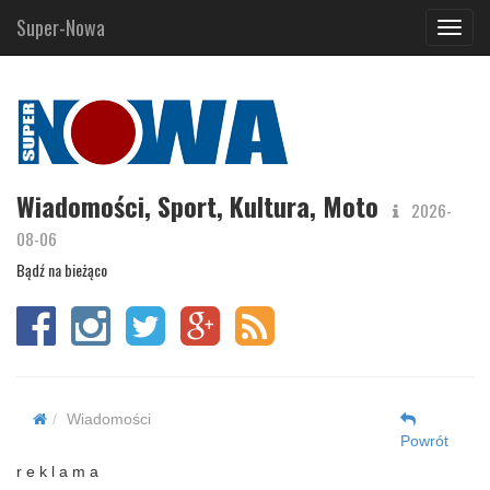
Super-Nowa
Navig
Wiadomości, Sport, Kultura, Moto
2026-
08-06
Bądź na bieżąco
Wiadomości
Powrót
r e k l a m a