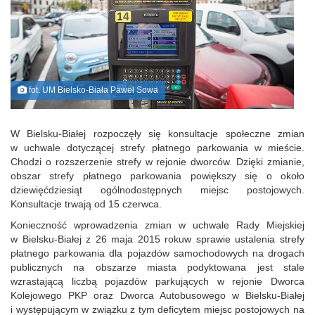
fot. UM Bielsko-Biała Paweł Sowa
W Bielsku‑Białej rozpoczęły się konsultacje społeczne zmian
w uchwale dotyczącej strefy płatnego parkowania w mieście.
Chodzi o rozszerzenie strefy w rejonie dworców. Dzięki zmianie,
obszar strefy płatnego parkowania powiększy się o około
dziewięćdziesiąt ogólnodostępnych miejsc postojowych.
Konsultacje trwają od 15 czerwca.
Konieczność wprowadzenia zmian w uchwale Rady Miejskiej
w Bielsku‑Białej z 26 maja 2015 rokuw sprawie ustalenia strefy
płatnego parkowania dla pojazdów samochodowych na drogach
publicznych na obszarze miasta podyktowana jest stale
wzrastającą liczbą pojazdów parkujących w rejonie Dworca
Kolejowego PKP oraz Dworca Autobusowego w Bielsku‑Białej
i występującym w związku z tym deficytem miejsc postojowych na