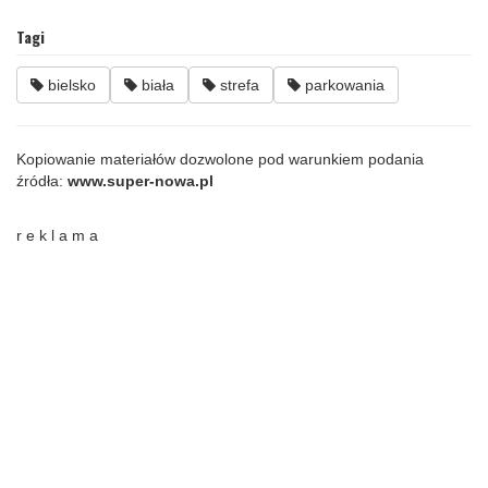
Tagi
bielsko
biała
strefa
parkowania
Kopiowanie materiałów dozwolone pod warunkiem podania
źródła:
www.super-nowa.pl
r e k l a m a