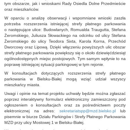
tym obszarze, jak i wnioskami Rady Osiedla Dolne Przedmieście
oraz mieszkańców.
W oparciu o analizę obserwacji i wspomniane wnioski zaszła
potrzeba rozszerzenia istniejącej strefy płatnego parkowania
o następujące ulice: Budowlanych, Romualda Traugutta, Stefana
Żeromskiego, Juliusza Słowackiego na odcinku od ulicy Stefana
Żeromskiego do ulicy Teodora Sixta, Karola Korna, Przechód
Dworcowy oraz Lipową. Dzięki włączeniu powyższych ulic obszar
strefy płatnego parkowania powiększy się o około dziewięćdziesiąt
ogólnodostępnych miejsc postojowych. Tym samym wpłynie to na
poprawę istniejącej sytuacji parkingowej w tym rejonie.
W konsultacjach dotyczących rozszerzenia strefy płatnego
parkowania w Bielsku‑Białej mogą wziąć udział wszyscy
mieszkańcy miasta.
Uwagi i opinie na temat projektu uchwały będzie można zgłaszać
poprzez interaktywny formularz elektroniczny zamieszczony pod
ogłoszeniem o konsultacjach oraz za pośrednictwem poczty
elektronicznej na adres:
sekretariatspp@mzd.bielsko.pl
lub
pisemnie w biurze Działu Parkingów i Strefy Płatnego Parkowania
MZD przy ulicy Mostowej 1 w Bielsku‑Białej.