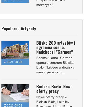
Rozpoznajesz tych
mężczyzn?
Popularne Artykuły
Blisko 200 artystów i
ogromna scena.
Nadchodzi "Carmen"
Spektakularna „Carmen”
2026-08-03
opanuje centrum Bielska-
Białej. Takiego widowiska
miasto jeszcze ni...
Bielsko-Biała. Nowe
oferty pracy
Nowe oferty pracy w
Bielsku-Białej i okolicy.
2026-08-02
Powiatowy Urząd Pracy