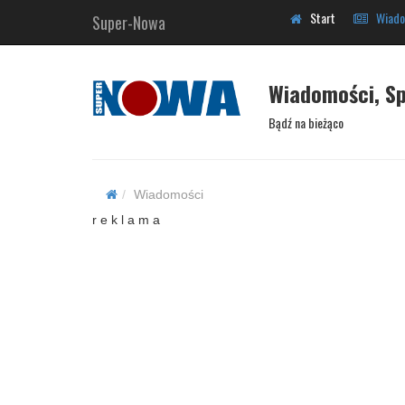
Start
Wiado
Super-Nowa
Wiadomości, Sp
Bądź na bieżąco
Wiadomości
r e k l a m a