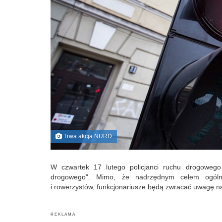
Trwa akcja NURD
W czwartek 17 lutego policjanci ruchu drogowego 
drogowego". Mimo, że nadrzędnym celem ogólnop
i rowerzystów, funkcjonariusze będą zwracać uwagę 
R E K L A M A