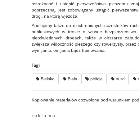
ostrożność i ustąpić pierwszeństwa pieszemu zna
poprzeczną, jest zobowiązany ustąpić pierwszeńs
drogi, na którą wjeżdża.
Apelujemy także do niechronionych uczestników ru
odblaskowych w trosce o własne bezpieczeństwo 
nieoświetlonych drogach, także w obszarze zabud
zwiększa widoczność pieszego czy rowerzysty, przez
wymijania, omijania bądź hamowania.
Tagi
Bielsko
Biała
policja
nurd
a
Kopiowanie materiałów dozwolone pod warunkiem pod
r e k l a m a