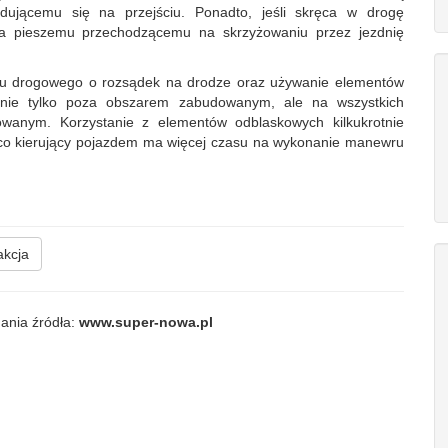
jdującemu się na przejściu. Ponadto, jeśli skręca w drogę
twa pieszemu przechodzącemu na skrzyżowaniu przez jezdnię
chu drogowego o rozsądek na drodze oraz używanie elementów
nie tylko poza obszarem zabudowanym, ale na wszystkich
owanym. Korzystanie z elementów odblaskowych kilkukrotnie
 co kierujący pojazdem ma więcej czasu na wykonanie manewru
kcja
ania źródła:
www.super-nowa.pl