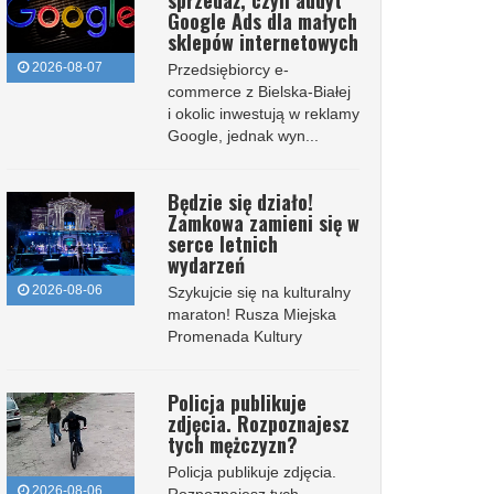
sprzedaż, czyli audyt
Google Ads dla małych
sklepów internetowych
2026-08-07
Przedsiębiorcy e-
commerce z Bielska-Białej
i okolic inwestują w reklamy
Google, jednak wyn...
Będzie się działo!
Zamkowa zamieni się w
serce letnich
wydarzeń
2026-08-06
Szykujcie się na kulturalny
maraton! Rusza Miejska
Promenada Kultury
Policja publikuje
zdjęcia. Rozpoznajesz
tych mężczyzn?
Policja publikuje zdjęcia.
2026-08-06