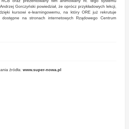
ie RCB oraz prezentowany film animowany nt. tego systemu
ndrzej Gorczyński powiedział, że oprócz przykładowych lekcji,
dzięki kursowi e-learningowemu, na który ORE już rekrutuje
są dostępne na stronach internetowych Rządowego Centrum
ania źródła:
www.super-nowa.pl