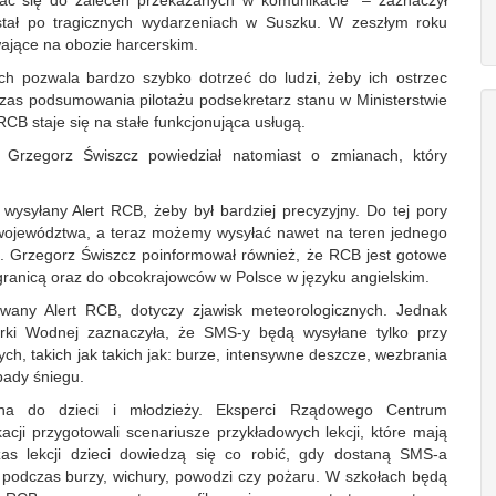
wać się do zaleceń przekazanych w komunikacie” – zaznaczył
tał po tragicznych wydarzeniach w Suszku. W zeszłym roku
ające na obozie harcerskim.
h pozwala bardzo szybko dotrzeć do ludzi, żeby ich ostrzec
zas podsumowania pilotażu podsekretarz stanu w Ministerstwie
RCB staje się na stałe funkcjonująca usługą.
Grzegorz Świszcz powiedział natomiast o zmianach, który
ysyłany Alert RCB, żeby był bardziej precyzyjny. Do tej pory
 województwa, a teraz możemy wysyłać nawet na teren jednego
. Grzegorz Świszcz poinformował również, że RCB jest gotowe
ranicą oraz do obcokrajowców w Polsce w języku angielskim.
ywany Alert RCB, dotyczy zjawisk meteorologicznych. Jednak
darki Wodnej zaznaczyła, że SMS-y będą wysyłane tylko przy
h, takich jak takich jak: burze, intensywne deszcze, wezbrania
pady śniegu.
ana do dzieci i młodzieży. Eksperci Rządowego Centrum
ji przygotowali scenariusze przykładowych lekcji, które mają
as lekcji dzieci dowiedzą się co robić, gdy dostaną SMS-a
 podczas burzy, wichury, powodzi czy pożaru. W szkołach będą