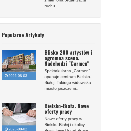
zmieniona organizacja
ruchu
Popularne Artykuły
Blisko 200 artystów i
ogromna scena.
Nadchodzi "Carmen"
Spektakularna „Carmen”
2026-08-03
opanuje centrum Bielska-
Białej. Takiego widowiska
miasto jeszcze ni...
Bielsko-Biała. Nowe
oferty pracy
Nowe oferty pracy w
Bielsku-Białej i okolicy.
2026-08-02
Powiatowy Urząd Pracy