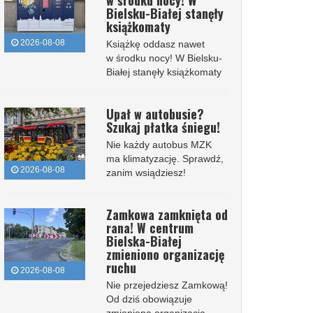
w środku nocy! W
Bielsku-Białej stanęły
książkomaty
2026-08-08
Książkę oddasz nawet
w środku nocy! W Bielsku-
Białej stanęły książkomaty
Upał w autobusie?
Szukaj płatka śniegu!
Nie każdy autobus MZK
ma klimatyzację. Sprawdź,
2026-08-08
zanim wsiądziesz!
Zamkowa zamknięta od
rana! W centrum
Bielska-Białej
zmieniono organizację
ruchu
2026-08-08
Nie przejedziesz Zamkową!
Od dziś obowiązuje