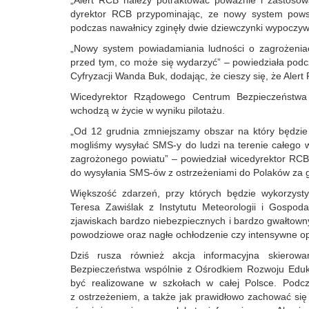
„Alert RCB należy potraktować poważnie i zastoso
dyrektor RCB przypominając, ze nowy system pows
podczas nawałnicy zginęły dwie dziewczynki wypoczyw
„Nowy system powiadamiania ludności o zagrożeniac
przed tym, co może się wydarzyć” – powiedziała podc
Cyfryzacji Wanda Buk, dodając, że cieszy się, że Alert 
Wicedyrektor Rządowego Centrum Bezpieczeństwa 
wchodzą w życie w wyniku pilotażu.
„Od 12 grudnia zmniejszamy obszar na który będzie w
mogliśmy wysyłać SMS-y do ludzi na terenie całego
zagrożonego powiatu” – powiedział wicedyrektor RCB
do wysyłania SMS-ów z ostrzeżeniami do Polaków za g
Większość zdarzeń, przy których będzie wykorzyst
Teresa Zawiślak z Instytutu Meteorologii i Gospo
zjawiskach bardzo niebezpiecznych i bardzo gwałtownyc
powodziowe oraz nagłe ochłodzenie czy intensywne o
Dziś rusza również akcja informacyjna skierow
Bezpieczeństwa wspólnie z Ośrodkiem Rozwoju Edukac
być realizowane w szkołach w całej Polsce. Podcz
z ostrzeżeniem, a także jak prawidłowo zachować się