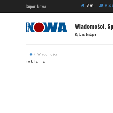
Start
Wiado
Super-Nowa
Wiadomości, Sp
Bądź na bieżąco
Wiadomości
r e k l a m a