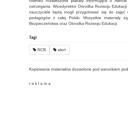
również rozwieszone plakaty informujące o Alerc
ostrzegania. Wicedyrektor Ośrodka Rozwoju Edukacji A
nauczyciele będą mogli przygotować się do zajęć 
pedagogów z całej Polski. Wszystkie materiały 
Bezpieczeństwa oraz Ośrodka Rozwoju Edukacji.
Tagi
RCB
alert
Kopiowanie materiałów dozwolone pod warunkiem pod
r e k l a m a