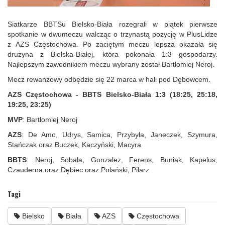
Siatkarze BBTSu Bielsko-Biała rozegrali w piątek pierwsze
spotkanie w dwumeczu walcząc o trzynastą pozycję w PlusLidze
z AZS Częstochowa. Po zaciętym meczu lepsza okazała się
drużyna z Bielska-Białej, która pokonała 1:3 gospodarzy.
Najlepszym zawodnikiem meczu wybrany został Bartłomiej Neroj.
Mecz rewanżowy odbędzie się 22 marca w hali pod Dębowcem.
AZS Częstochowa - BBTS Bielsko-Biała 1:3 (18:25, 25:18,
19:25, 23:25)
MVP
: Bartłomiej Neroj
AZS
: De Amo, Udrys, Samica, Przybyła, Janeczek, Szymura,
Stańczak oraz Buczek, Kaczyński, Macyra
BBTS
: Neroj, Sobala, Gonzalez, Ferens, Buniak, Kapelus,
Czauderna oraz Dębiec oraz Polański, Pilarz
Tagi
Bielsko
Biała
AZS
Częstochowa