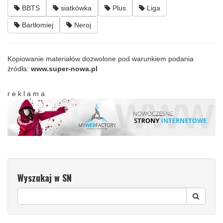
BBTS
siatkówka
Plus
Liga
Bartłomiej
Neroj
Kopiowanie materiałów dozwolone pod warunkiem podania
źródła:
www.super-nowa.pl
r e k l a m a
Wyszukaj w SN