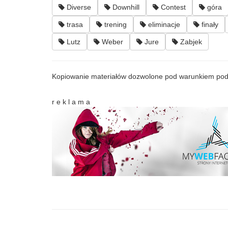
Diverse
Downhill
Contest
góra
trasa
trening
eliminacje
finały
Lutz
Weber
Jure
Zabjek
Kopiowanie materiałów dozwolone pod warunkiem pod
r e k l a m a