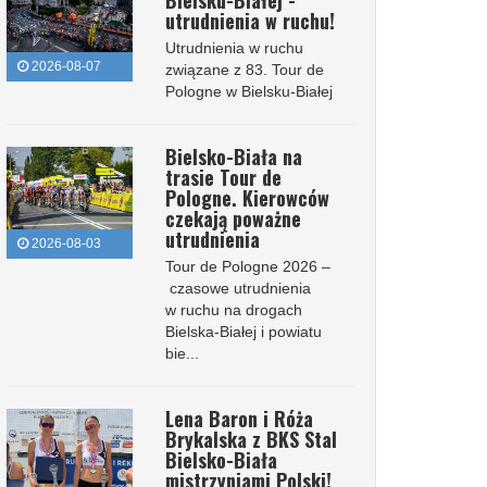
Bielsku-Białej -
utrudnienia w ruchu!
Utrudnienia w ruchu
2026-08-07
związane z 83. Tour de
Pologne w Bielsku-Białej
Bielsko-Biała na
trasie Tour de
Pologne. Kierowców
czekają poważne
utrudnienia
2026-08-03
Tour de Pologne 2026 –
czasowe utrudnienia
w ruchu na drogach
Bielska-Białej i powiatu
bie...
Lena Baron i Róża
Brykalska z BKS Stal
Bielsko-Biała
mistrzyniami Polski!