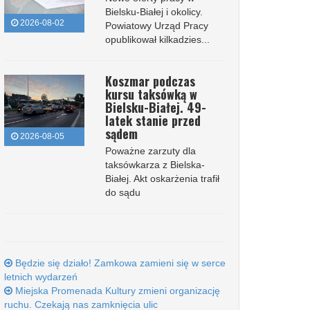
Bielsku-Białej i okolicy.
2026-08-02
Powiatowy Urząd Pracy
opublikował kilkadzies...
Koszmar podczas
kursu taksówką w
Bielsku-Białej. 49-
latek stanie przed
sądem
2026-08-05
Poważne zarzuty dla
taksówkarza z Bielska-
Białej. Akt oskarżenia trafił
do sądu
Będzie się działo! Zamkowa zamieni się w serce
letnich wydarzeń
Miejska Promenada Kultury zmieni organizację
ruchu. Czekają nas zamknięcia ulic