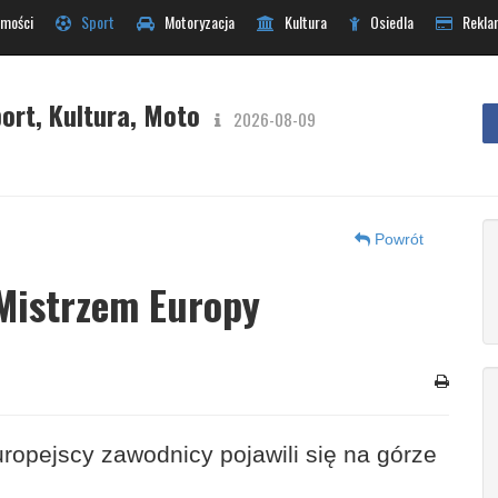
mości
Sport
Motoryzacja
Kultura
Osiedla
Rekla
ort, Kultura, Moto
2026-08-09
Powrót
Mistrzem Europy
uropejscy zawodnicy pojawili się na górze