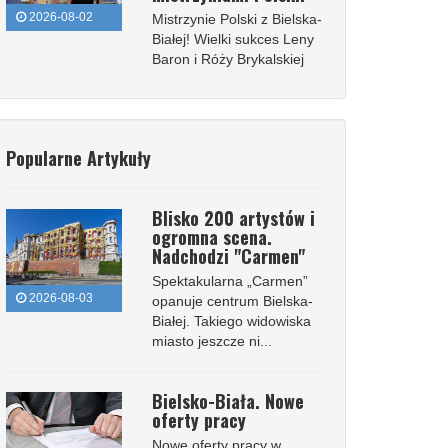
2026-08-02
Mistrzynie Polski z Bielska-
Białej! Wielki sukces Leny
Baron i Róży Brykalskiej
Popularne Artykuły
Blisko 200 artystów i
ogromna scena.
Nadchodzi "Carmen"
Spektakularna „Carmen”
2026-08-03
opanuje centrum Bielska-
Białej. Takiego widowiska
miasto jeszcze ni...
Bielsko-Biała. Nowe
oferty pracy
Nowe oferty pracy w