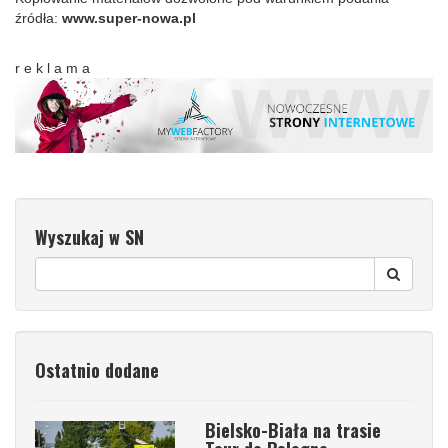
źródła:
www.super-nowa.pl
r e k l a m a
Wyszukaj w SN
Ostatnio dodane
Bielsko-Biała na trasie