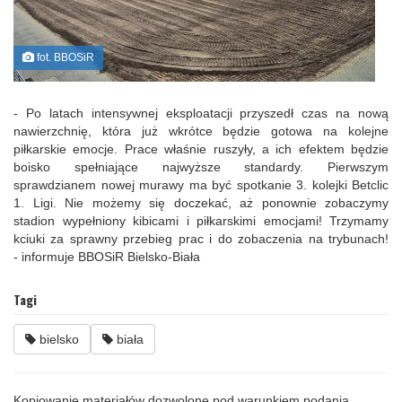
fot. BBOSiR
- Po latach intensywnej eksploatacji przyszedł czas na nową
nawierzchnię, która już wkrótce będzie gotowa na kolejne
piłkarskie emocje. Prace właśnie ruszyły, a ich efektem będzie
boisko spełniające najwyższe standardy. Pierwszym
sprawdzianem nowej murawy ma być spotkanie 3. kolejki Betclic
1. Ligi. Nie możemy się doczekać, aż ponownie zobaczymy
stadion wypełniony kibicami i piłkarskimi emocjami! Trzymamy
kciuki za sprawny przebieg prac i do zobaczenia na trybunach!
- informuje BBOSiR Bielsko-Biała
Tagi
bielsko
biała
Kopiowanie materiałów dozwolone pod warunkiem podania