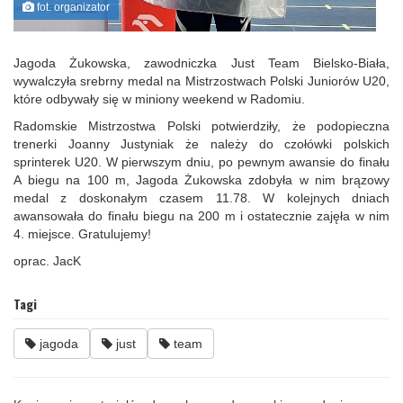
fot. organizator
Jagoda Żukowska, zawodniczka Just Team Bielsko-Biała,
wywalczyła srebrny medal na Mistrzostwach Polski Juniorów U20,
które odbywały się w miniony weekend w Radomiu.
Radomskie Mistrzostwa Polski potwierdziły, że podopieczna
trenerki Joanny Justyniak że należy do czołówki polskich
sprinterek U20. W pierwszym dniu, po pewnym awansie do finału
A biegu na 100 m, Jagoda Żukowska zdobyła w nim brązowy
medal z doskonałym czasem 11.78. W kolejnych dniach
awansowała do finału biegu na 200 m i ostatecznie zajęła w nim
4. miejsce. Gratulujemy!
oprac. JacK
Tagi
jagoda
just
team