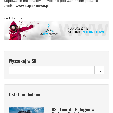
Kopiowanie materiałów dozwolone pod warunkiem podania
źródła:
www.super-nowa.pl
r e k l a m a
Wyszukaj w SN
Ostatnio dodane
83. Tour de Pologne w