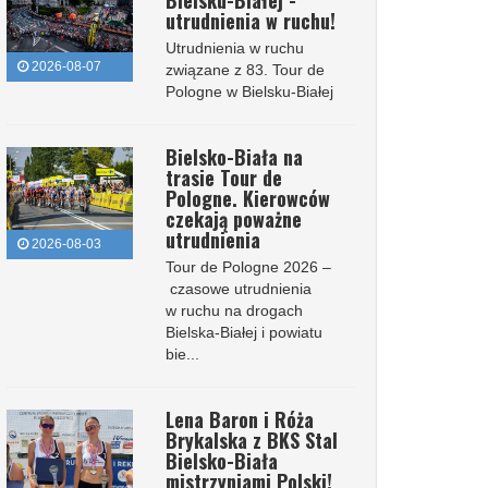
Bielsku-Białej -
utrudnienia w ruchu!
Utrudnienia w ruchu
2026-08-07
związane z 83. Tour de
Pologne w Bielsku-Białej
Bielsko-Biała na
trasie Tour de
Pologne. Kierowców
czekają poważne
utrudnienia
2026-08-03
Tour de Pologne 2026 –
czasowe utrudnienia
w ruchu na drogach
Bielska-Białej i powiatu
bie...
Lena Baron i Róża
Brykalska z BKS Stal
Bielsko-Biała
mistrzyniami Polski!