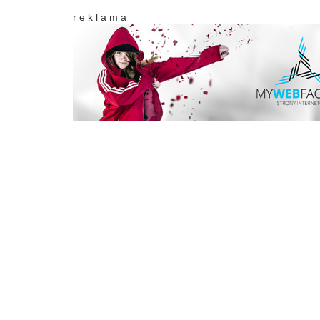
r e k l a m a