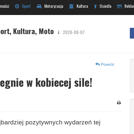
mości
Sport
Motoryzacja
Kultura
Osiedla
Rekla
ort, Kultura, Moto
2026-08-07
Powrót
egnie w kobiecej sile!
jbardziej pozytywnych wydarzeń tej