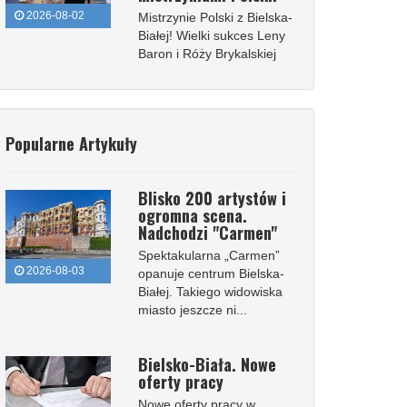
2026-08-02
Mistrzynie Polski z Bielska-
Białej! Wielki sukces Leny
Baron i Róży Brykalskiej
Popularne Artykuły
Blisko 200 artystów i
ogromna scena.
Nadchodzi "Carmen"
Spektakularna „Carmen”
2026-08-03
opanuje centrum Bielska-
Białej. Takiego widowiska
miasto jeszcze ni...
Bielsko-Biała. Nowe
oferty pracy
Nowe oferty pracy w