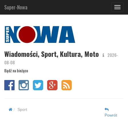
Super-Nowa
Navig
Wiadomości, Sport, Kultura, Moto
2026-
08-08
Bądź na bieżąco
Sport
Powrót