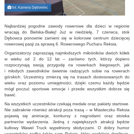
fot. Kamera Dębowiec
Najbardziej pogodne zawody rowerowe dla dzieci w regionie
wracają do Bielska-Białej! Już w niedzielę, 7 czerwca, stok
Dębowca ponownie zamieni się w kolorowe centrum dziecięcej
rowerowej pasji za sprawą 6. Rowerowego Pucharu Reksia.
Organizatorzy zapraszają najmłodszych miłośników dwóch kółek
w wieku od 2 do 12 lat – zarówno tych, którzy dopiero
rozpoczynają swoją przygodę na rowerkach biegowych, jak
i młodych zawodników świetnie radzących sobie na rowerach
górskich. Uczestnicy zmierzą się na trasach dostosowanych do
wieku oraz poziomu umiejętności, dzięki czemu każdy będzie
mógł poczuć sportowe emocje i przede wszystkim dobrze się
bawić.
Na wszystkich uczestników czekają medale oraz pakiety startowe.
Nie zabraknie również atrakcji poza trasą – w Miasteczku Reksia
pojawią się animacje, konkursy z nagrodami oraz stoiska
partnerów wydarzenia. Jedną z największych atrakcji będzie
kultowy Wawel Truck wypełniony słodyczami. O dobry humor
uczestników zadba także sam Reksio, który osobiście dopilnuje,