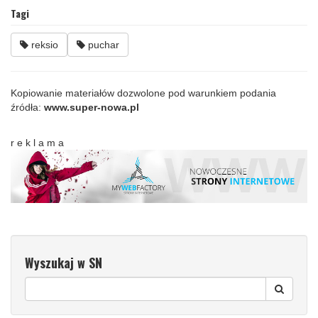
Tagi
reksio
puchar
Kopiowanie materiałów dozwolone pod warunkiem podania
źródła:
www.super-nowa.pl
r e k l a m a
Wyszukaj w SN