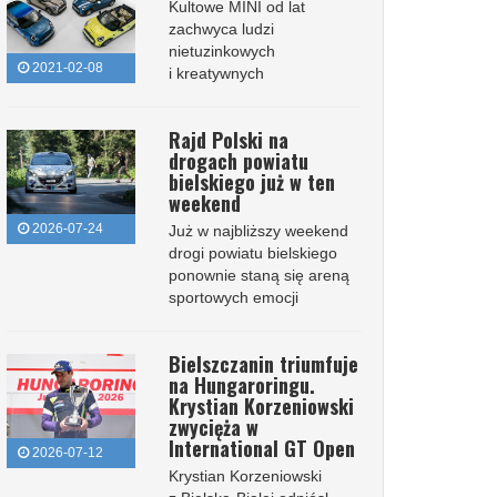
Kultowe MINI od lat
zachwyca ludzi
nietuzinkowych
2021-02-08
i kreatywnych
Rajd Polski na
drogach powiatu
bielskiego już w ten
weekend
2026-07-24
Już w najbliższy weekend
drogi powiatu bielskiego
ponownie staną się areną
sportowych emocji
Bielszczanin triumfuje
na Hungaroringu.
Krystian Korzeniowski
zwycięża w
International GT Open
2026-07-12
Krystian Korzeniowski