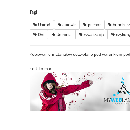
Tagi
Ustroń
autowir
puchar
burmistr
Dni
Ustronia
rywalizacja
szykan
Kopiowanie materiałów dozwolone pod warunkiem pod
r e k l a m a