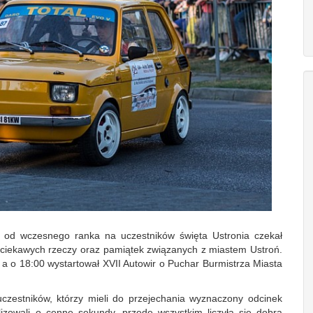
ie od wczesnego ranka na uczestników święta Ustronia czekał
e ciekawych rzeczy oraz pamiątek związanych z miastem Ustroń.
a o 18:00 wystartował XVII Autowir o Puchar Burmistrza Miasta
czestników, którzy mieli do przejechania wyznaczony odcinek
izowali o cenne sekundy, przede wszystkim liczyła się dobra