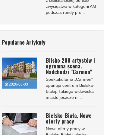
z Bielska-Białej odniósł
zwycięstwo w kategorii AM
podczas rundy pre...
Popularne Artykuły
Blisko 200 artystów i
ogromna scena.
Nadchodzi "Carmen"
Spektakularna „Carmen”
2026-08-03
opanuje centrum Bielska-
Białej. Takiego widowiska
miasto jeszcze ni...
Bielsko-Biała. Nowe
oferty pracy
Nowe oferty pracy w
Bielsku-Białej i okolicy.