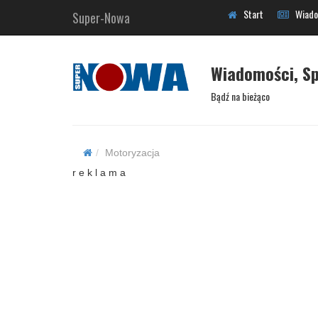
Start
Wiado
Super-Nowa
Wiadomości, Sp
Bądź na bieżąco
Motoryzacja
r e k l a m a