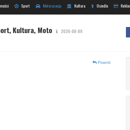
mości
Sport
Motoryzacja
Kultura
Osiedla
Rekla
ort, Kultura, Moto
2026-08-09
Powrót