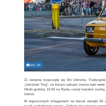
foto: SN
21 sierpnia rozpoczęły się Dni Ustronia. Tradycyjn
„Ustróński Torg”, na którym zakupić można było wiel
Około godziny 16:00 na Rynku ruszył maraton zumby, 
Ustroń.
W tegorocznych zmaganiach na starcie stanęło 56 u
w jak najkrótszym czasie. Jednak nie wszyscy rywal