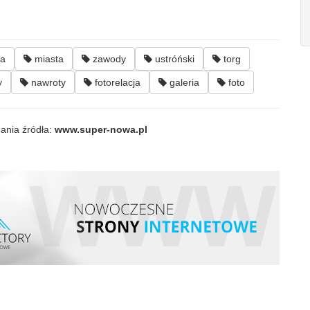
za
miasta
zawody
ustróński
torg
y
nawroty
fotorelacja
galeria
foto
ania źródła:
www.super-nowa.pl