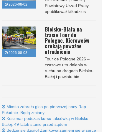
2026-08-02
Powiatowy Urząd Pracy
opublikował kilkadzies...
Bielsko-Biała na
trasie Tour de
Pologne. Kierowców
czekają poważne
utrudnienia
2026-08-03
Tour de Pologne 2026 –
czasowe utrudnienia w
ruchu na drogach Bielska-
Białej i powiatu bie...
Miasto zabrało głos po pierwszej nocy Rap
Południe. Będą zmiany
Koszmar podczas kursu taksówką w Bielsku-
Białej. 49-latek stanie przed sądem
Będzie się działo! Zamkowa zamieni się w serce