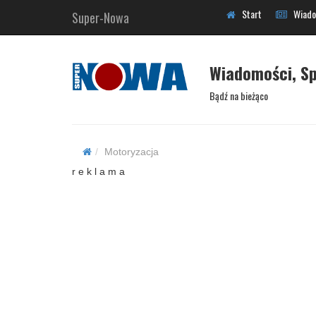
Start
Wiado
Super-Nowa
Wiadomości, Sp
Bądź na bieżąco
Motoryzacja
r e k l a m a