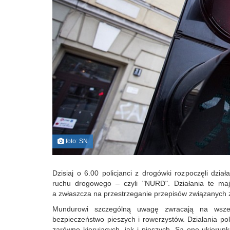
foto: SN
Dzisiaj o 6.00 policjanci z drogówki rozpoczęli dzi
ruchu drogowego – czyli "NURD". Działania te m
a zwłaszcza na przestrzeganie przepisów związanych z
Mundurowi szczególną uwagę zwracają na wsze
bezpieczeństwo pieszych i rowerzystów. Działania po
zarówno kierujących, jak i pieszych. Są one ukier