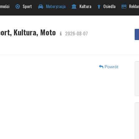
mości
Sport
Motoryzacja
Kultura
Osiedla
Rekla
ort, Kultura, Moto
2026-08-07
Powrót