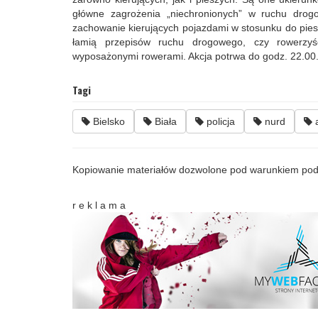
główne zagrożenia „niechronionych” w ruchu dro
zachowanie kierujących pojazdami w stosunku do pieszy
łamią przepisów ruchu drogowego, czy rowerzyś
wyposażonymi rowerami. Akcja potrwa do godz. 22.00
Tagi
Bielsko
Biała
policja
nurd
a
Kopiowanie materiałów dozwolone pod warunkiem pod
r e k l a m a