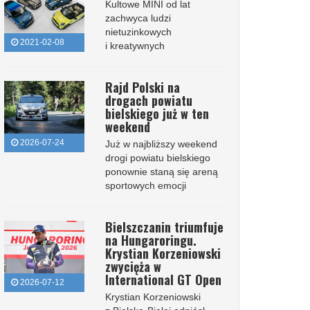
Kultowe MINI od lat
zachwyca ludzi
nietuzinkowych
2021-02-08
i kreatywnych
Rajd Polski na
drogach powiatu
bielskiego już w ten
weekend
2026-07-24
Już w najbliższy weekend
drogi powiatu bielskiego
ponownie staną się areną
sportowych emocji
Bielszczanin triumfuje
na Hungaroringu.
Krystian Korzeniowski
zwycięża w
International GT Open
2026-07-12
Krystian Korzeniowski