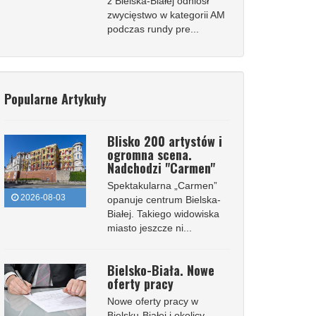
z Bielska-Białej odniósł
zwycięstwo w kategorii AM
podczas rundy pre...
Popularne Artykuły
Blisko 200 artystów i
ogromna scena.
Nadchodzi "Carmen"
Spektakularna „Carmen”
2026-08-03
opanuje centrum Bielska-
Białej. Takiego widowiska
miasto jeszcze ni...
Bielsko-Biała. Nowe
oferty pracy
Nowe oferty pracy w
Bielsku-Białej i okolicy.