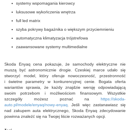
systemy wspomagania kierowcy
luksusowe wykończenia wnętrza
full led matrix
szyba pokrywy bagażnika o większym przyciemnieniu
automatyczna klimatyzacja trójstrefowa
zaawansowane systemy multimedialne
Skoda Enyaq cena pokazuje, że samochody elektryczne nie
muszą być astronomicznie drogie. Czeskiej marce udało się
stworzyć model, który oferuje nowoczesność, przestronność
i świetne parametry w konkurencyjnej cenie. Bogata oferta
wariantów sprawia, że każdy znajdzie wersję odpowiadającą
swoim potrzebom i możliwościom finansowym. Wszystkie
szczegóły możesz poznać na
https://skoda-
auto.pl/modele/enyaq/nowy-enyaq
. Jeśli więc zastanawiasz się
nad zakupem auta elektrycznego, Skoda Enyaq zdecydowanie
powinna znaleźć się na Twojej liście rozważanych opcji.