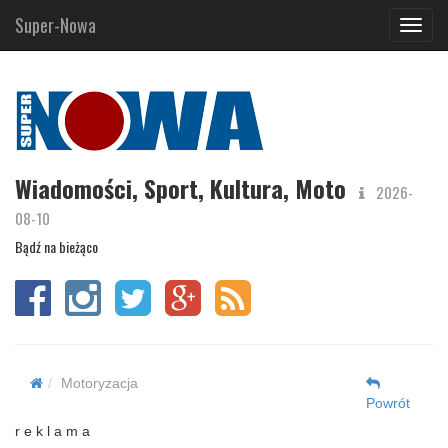
Super-Nowa
Navig
Wiadomości, Sport, Kultura, Moto
2026-
08-10
Bądź na bieżąco
Motoryzacja
Powrót
r e k l a m a