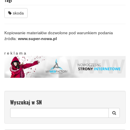
Tagi
skoda
Kopiowanie materiałów dozwolone pod warunkiem podania
źródła:
www.super-nowa.pl
r e k l a m a
Wyszukaj w SN