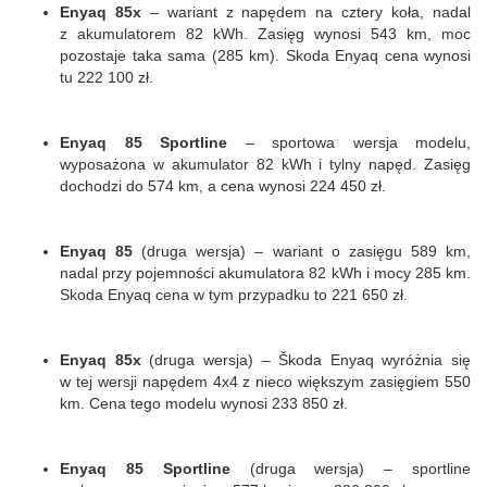
Enyaq 85x
– wariant z napędem na cztery koła, nadal
z akumulatorem 82 kWh. Zasięg wynosi 543 km, moc
pozostaje taka sama (285 km). Skoda Enyaq cena wynosi
tu 222 100 zł.
Enyaq 85 Sportline
– sportowa wersja modelu,
wyposażona w akumulator 82 kWh i tylny napęd. Zasięg
dochodzi do 574 km, a cena wynosi 224 450 zł.
Enyaq 85
(druga wersja) – wariant o zasięgu 589 km,
nadal przy pojemności akumulatora 82 kWh i mocy 285 km.
Skoda Enyaq cena w tym przypadku to 221 650 zł.
Enyaq 85x
(druga wersja) – Škoda Enyaq wyróżnia się
w tej wersji napędem 4x4 z nieco większym zasięgiem 550
km. Cena tego modelu wynosi 233 850 zł.
Enyaq 85 Sportline
(druga wersja) – sportline