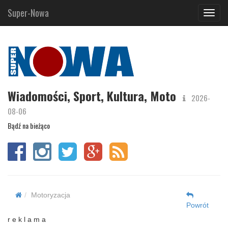
Super-Nowa
Navig
Wiadomości, Sport, Kultura, Moto
2026-
08-06
Bądź na bieżąco
Motoryzacja
Powrót
r e k l a m a