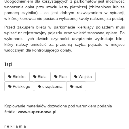
Udogodnieniem dla korzystających z parkomatów jest możliwość
wnoszenia opłat przy użyciu karty płatniczej (zbliżeniowo lub za
pomocą czytnika) - co jest dobrym rozwiązaniem w sytuacji,
w której kierowca nie posiada wyliczonej kwoty należnej za postój.
Przed zakupem biletu w parkomacie kierujący pojazdem musi
wpisać nr rejestracyjny pojazdu oraz wnieść stosowną opłatę. Po
wykonaniu tych dwóch czynności urządzenie wydrukuje bilet,
który należy umieścić za przednią szybą pojazdu w miejscu
widocznym dla kontrolującego opłaty.
Tagi
Bielsko
Biała
Plac
Wojska
Polskiego
urządzenia
mzd
Kopiowanie materiałów dozwolone pod warunkiem podania
źródła:
www.super-nowa.pl
r e k l a m a