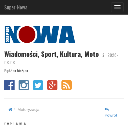
Super-Nowa
Navig
Wiadomości, Sport, Kultura, Moto
2026-
08-08
Bądź na bieżąco
Motoryzacja
Powrót
r e k l a m a