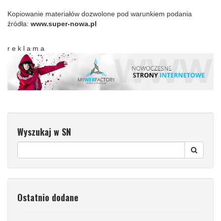
Kopiowanie materiałów dozwolone pod warunkiem podania
źródła:
www.super-nowa.pl
r e k l a m a
Wyszukaj w SN
Ostatnio dodane