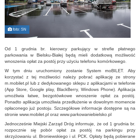
foto: SN
Od 1 grudnia br. kierowcy parkujący w strefie płatnego
parkowania w Bielsku-Białej będą mieli dodatkową możliwość
wnoszenia opłat za postój przy użyciu telefonu komórkowego.
W tym dniu uruchomiony zostanie System moBILET. Aby
korzystać z tej możliwości należy pobrać aplikację ze strony
m.mobilet.pl lub z dedykowanego sklepu z aplikacjami w telefonie
(App Store, Google play, BlackBerry, Windows Phone). Aplikacja
umożliwia łatwe, bezgotówkowe wnoszenie opłat za postój.
Ponadto aplikacja umożliwia przedłużenie w dowolnym momencie
opłaconego już postoju. Szczegółowe informacje dostępne są na
stronie www.mobilet.pl oraz www.parkowaniebielsko.pl
Jednocześnie Miejski Zarząd Dróg informuje, że od 1 grudnia br.
rozpocznie się pobór opłat za postój na parkingu przy
skrzyżowaniu ul. Broniewskiego i ul. PCK. Opłaty będą pobierane