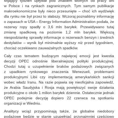
Mijający tydzień upływał pod znakiem wolnych od pracy dni
w Polsce i na rynkach zagranicznych. Tym samym publikacje
makroekonomiczne były nieco przesunięte – choć ich wydźwięk
dla rynku nie był przez to słabszy. Wczoraj poznaliśmy informację
o zapasach w USA – Energy Information Administration podała, że
rezerwy ropy spadły o 3,6 mln baryłek. Przewidywano tutaj
zmianę spadkową na poziomie 1,2 mln baryłek. Większą
niespodziankę sprawiły informacje o rezerwach benzyn i średnich
destylatów – wynik był minimalnie wyższy niż przed tygodniem,
chociaż oczekiwano zauważalnych spadków.
Cały czas tematem budzącym najwięcej emocji jest kwestia
decyzji OPEC odnośnie liberalniejszej polityki produkcyjnej.
Chodzi tutaj u uzupełnienie braków podażowych związanych
z upadkiem rynkowego znaczenia Wenezueli, problemami
produkcyjnymi Libii czy implementacją amerykańskich sankcji
wobec władz Iranu. Na razie pojawia się nieoficjalna zapowiedź,
że Arabia Saudyjska i Rosja mają powiększyć swoje działania
produkcyjne o około 1 milion baryłek dziennie. Ostatecznie jednak
OPEC podejmie decyzję dopiero 22 czerwca na spotkaniu
organizacji w Wiedniu.
Analitycy wciąż przypominają także, że globalne niedobory
podażowe będzie w stanie uzupełniać przynajmniej częściowo