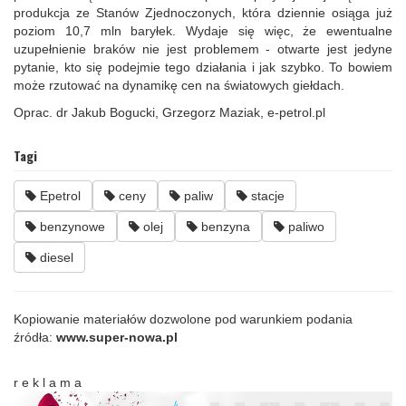
produkcja ze Stanów Zjednoczonych, która dziennie osiąga już
poziom 10,7 mln baryłek. Wydaje się więc, że ewentualne
uzupełnienie braków nie jest problemem - otwarte jest jedyne
pytanie, kto się podejmie tego działania i jak szybko. To bowiem
może rzutować na dynamikę cen na światowych giełdach.
Oprac. dr Jakub Bogucki, Grzegorz Maziak, e-petrol.pl
Tagi
Epetrol
ceny
paliw
stacje
benzynowe
olej
benzyna
paliwo
diesel
Kopiowanie materiałów dozwolone pod warunkiem podania
źródła:
www.super-nowa.pl
r e k l a m a