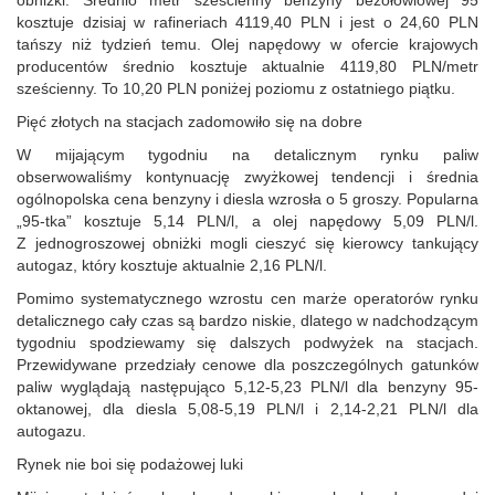
kosztuje dzisiaj w rafineriach 4119,40 PLN i jest o 24,60 PLN
tańszy niż tydzień temu. Olej napędowy w ofercie krajowych
producentów średnio kosztuje aktualnie 4119,80 PLN/metr
sześcienny. To 10,20 PLN poniżej poziomu z ostatniego piątku.
Pięć złotych na stacjach zadomowiło się na dobre
W mijającym tygodniu na detalicznym rynku paliw
obserwowaliśmy kontynuację zwyżkowej tendencji i średnia
ogólnopolska cena benzyny i diesla wzrosła o 5 groszy. Popularna
„95-tka” kosztuje 5,14 PLN/l, a olej napędowy 5,09 PLN/l.
Z jednogroszowej obniżki mogli cieszyć się kierowcy tankujący
autogaz, który kosztuje aktualnie 2,16 PLN/l.
Pomimo systematycznego wzrostu cen marże operatorów rynku
detalicznego cały czas są bardzo niskie, dlatego w nadchodzącym
tygodniu spodziewamy się dalszych podwyżek na stacjach.
Przewidywane przedziały cenowe dla poszczególnych gatunków
paliw wyglądają następująco 5,12-5,23 PLN/l dla benzyny 95-
oktanowej, dla diesla 5,08-5,19 PLN/l i 2,14-2,21 PLN/l dla
autogazu.
Rynek nie boi się podażowej luki