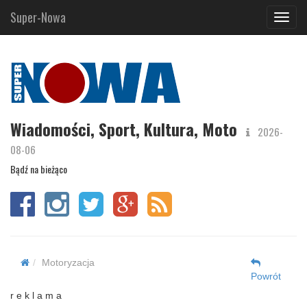
Super-Nowa
Navig
Wiadomości, Sport, Kultura, Moto
2026-
08-06
Bądź na bieżąco
Motoryzacja
Powrót
r e k l a m a