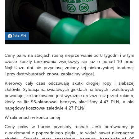
foto: SN
Ceny paliw na stacjach rosną nieprzerwanie od 8 tygodni i w tym
czasie koszty tankowania zwiększyły się już o ponad 10 proc.
Najbliższe dni nie przyniosą zmiany tej niekorzystnej tendencji
i przy dystrybutorach znowu zapłacimy więcej.
Kierowcy cały czas odczuwają skutki drogiej ropy i słabszej
złotówki. Sytuacja na światowych giełdach naftowych i walutowych
powoduje, że tankowanie jest wyraźnie droższe niż przed rokiem,
kiedy za litr 95-oktanowej benzyny płaciliśmy 4,47 PLN, a olej
napędowy kosztował zaledwie 4,27 PLN/l.
W rafineriach w końcu taniej
Ceny paliw w hurcie przestały rosnąć .Jeśli porównamy je
z poziomami z poprzedniego piątku, to widać nawet nieznaczne
obniżki. Średnio metr sześcienny benzyny bezołowiowej 95