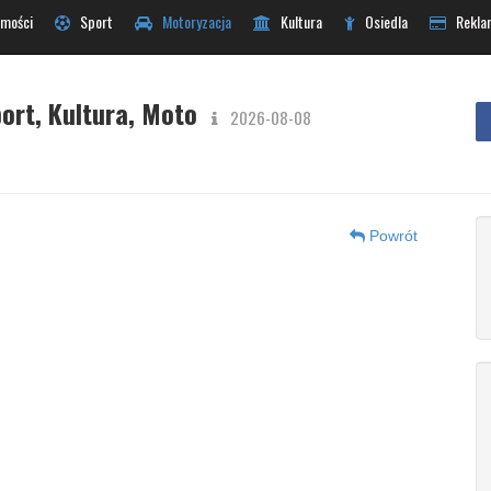
mości
Sport
Motoryzacja
Kultura
Osiedla
Rekla
ort, Kultura, Moto
2026-08-08
Powrót