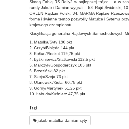
Škodą Fabią RS Rally2 w najlepszej trójce… a w zasa
rundy Jakub i Damian wygrali – 53. Rajd Świdnicki, 10
ORLEN Rajdzie Polski, 34. MARMA Rajdzie Rzeszowskim
forma i świetne tempo pozwoliły Matulce i Sytemu pr
krajowego czempionatu.
Klasyfikacja generalna Rajdowych Samochodowych Mis
1. Matulka/Syty 180 pkt
2. Grzyb/Binięda 144 pkt
3. Kołtun/Pleskot 119,75 pkt
4. Byśkiniewicz/Siatkowski 112,5 pkt
5. Marczyk/Gospodarczyk 105 pkt
6. Brzeziński 82 pkt
7. Szeja/Szeja 73 pkt
8. Ulanowski/Kielar 60,75 pkt
9. Górny/Martynek 51,25 pkt
10. Łabuda/Kuśnierz 47,75 pkt
Tagi
jakub-matulka-damian-syty