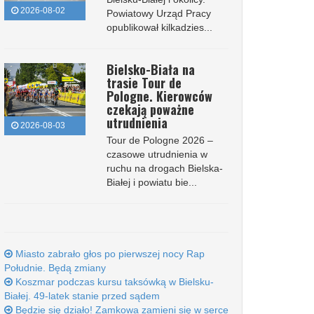
2026-08-02
Powiatowy Urząd Pracy
opublikował kilkadzies...
Bielsko-Biała na
trasie Tour de
Pologne. Kierowców
czekają poważne
utrudnienia
2026-08-03
Tour de Pologne 2026 –
czasowe utrudnienia w
ruchu na drogach Bielska-
Białej i powiatu bie...
Miasto zabrało głos po pierwszej nocy Rap
Południe. Będą zmiany
Koszmar podczas kursu taksówką w Bielsku-
Białej. 49-latek stanie przed sądem
Będzie się działo! Zamkowa zamieni się w serce