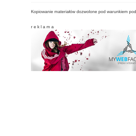
Kopiowanie materiałów dozwolone pod warunkiem pod
r e k l a m a