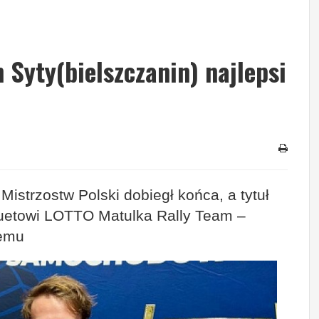
Syty(bielszczanin) najlepsi
trzostw Polski dobiegł końca, a tytuł
 duetowi LOTTO Matulka Rally Team –
temu