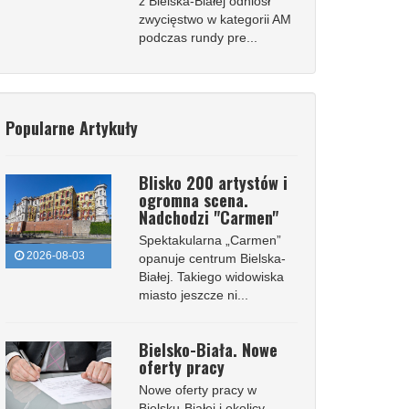
z Bielska-Białej odniósł
zwycięstwo w kategorii AM
podczas rundy pre...
Popularne Artykuły
Blisko 200 artystów i
ogromna scena.
Nadchodzi "Carmen"
Spektakularna „Carmen”
2026-08-03
opanuje centrum Bielska-
Białej. Takiego widowiska
miasto jeszcze ni...
Bielsko-Biała. Nowe
oferty pracy
Nowe oferty pracy w
Bielsku-Białej i okolicy.