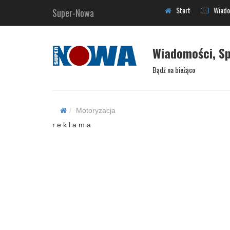
Start
Wiado
Super-Nowa
Wiadomości, Sp
Bądź na bieżąco
Motoryzacja
r e k l a m a