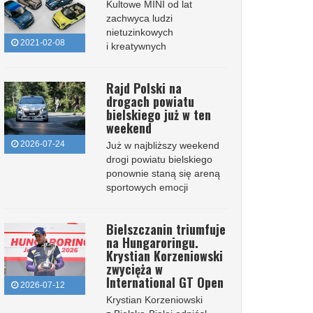
Kultowe MINI od lat
zachwyca ludzi
nietuzinkowych
2021-02-08
i kreatywnych
Rajd Polski na
drogach powiatu
bielskiego już w ten
weekend
2026-07-24
Już w najbliższy weekend
drogi powiatu bielskiego
ponownie staną się areną
sportowych emocji
Bielszczanin triumfuje
na Hungaroringu.
Krystian Korzeniowski
zwycięża w
International GT Open
2026-07-12
Krystian Korzeniowski