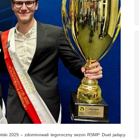
olski 2025 – zdominowali tegoroczny sezon RSMP. Duet jadący