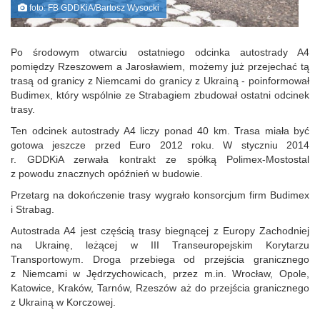
foto: FB GDDKiA/Bartosz Wysocki
Po środowym otwarciu ostatniego odcinka autostrady A4
pomiędzy Rzeszowem a Jarosławiem, możemy już przejechać tą
trasą od granicy z Niemcami do granicy z Ukrainą - poinformował
Budimex, który wspólnie ze Strabagiem zbudował ostatni odcinek
trasy.
Ten odcinek autostrady A4 liczy ponad 40 km. Trasa miała być
gotowa jeszcze przed Euro 2012 roku. W styczniu 2014
r. GDDKiA zerwała kontrakt ze spółką Polimex-Mostostal
z powodu znacznych opóźnień w budowie.
Przetarg na dokończenie trasy wygrało konsorcjum firm Budimex
i Strabag.
Autostrada A4 jest częścią trasy biegnącej z Europy Zachodniej
na Ukrainę, leżącej w III Transeuropejskim Korytarzu
Transportowym. Droga przebiega od przejścia granicznego
z Niemcami w Jędrzychowicach, przez m.in. Wrocław, Opole,
Katowice, Kraków, Tarnów, Rzeszów aż do przejścia granicznego
z Ukrainą w Korczowej.