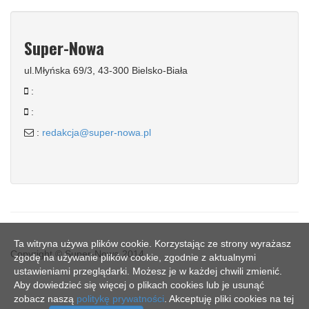
Super-Nowa
ul.Młyńska 69/3, 43-300 Bielsko-Biała
:
:
:
redakcja@super-nowa.pl
Ta witryna używa plików cookie. Korzystając ze strony wyrażasz
Copyright © Super-Nowa 2014
zgodę na używanie plików cookie, zgodnie z aktualnymi
ustawieniami przeglądarki. Możesz je w każdej chwili zmienić.
Aby dowiedzieć się więcej o plikach cookies lub je usunąć
zobacz naszą
politykę prywatności
. Akceptuję pliki cookies na tej