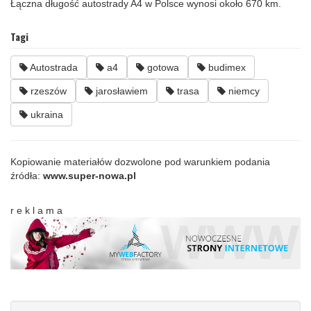
Łączna długość autostrady A4 w Polsce wynosi około 670 km.
Tagi
Autostrada
a4
gotowa
budimex
rzeszów
jarosławiem
trasa
niemcy
ukraina
Kopiowanie materiałów dozwolone pod warunkiem podania
źródła:
www.super-nowa.pl
r e k l a m a