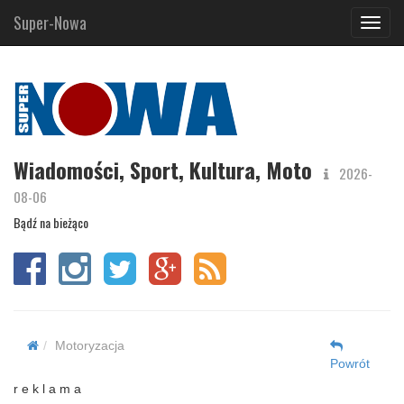
Super-Nowa
Navig
Wiadomości, Sport, Kultura, Moto
2026-
08-06
Bądź na bieżąco
Motoryzacja
Powrót
r e k l a m a