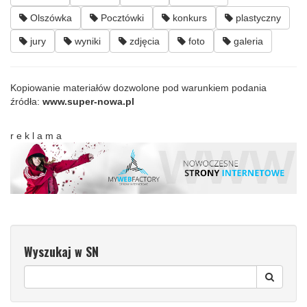
Olszówka
Pocztówki
konkurs
plastyczny
jury
wyniki
zdjęcia
foto
galeria
Kopiowanie materiałów dozwolone pod warunkiem podania
źródła:
www.super-nowa.pl
r e k l a m a
Wyszukaj w SN