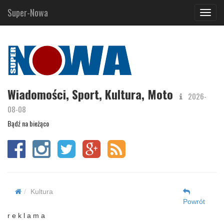
Super-Nowa
Navig
Wiadomości, Sport, Kultura, Moto
2026-
08-08
Bądź na bieżąco
Kultura
Powrót
r e k l a m a