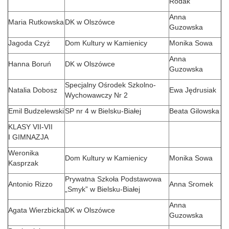
Rodak
Anna
Maria Rutkowska
DK w Olszówce
Guzowska
Jagoda Czyż
Dom Kultury w Kamienicy
Monika Sowa
Anna
Hanna Boruń
DK w Olszówce
Guzowska
Specjalny Ośrodek Szkolno-
Natalia Dobosz
Ewa Jędrusiak
Wychowawczy Nr 2
Emil Budzelewski
SP nr 4 w Bielsku-Białej
Beata Gilowska
KLASY VII-VII
I GIMNAZJA
Weronika
Dom Kultury w Kamienicy
Monika Sowa
Kasprzak
Prywatna Szkoła Podstawowa
Antonio Rizzo
Anna Sromek
„Smyk” w Bielsku-Białej
Anna
Agata Wierzbicka
DK w Olszówce
Guzowska