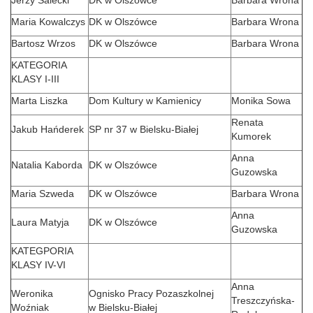
Maria Kowalczys
DK w Olszówce
Barbara Wrona
Bartosz Wrzos
DK w Olszówce
Barbara Wrona
KATEGORIA
KLASY I-III
Marta Liszka
Dom Kultury w Kamienicy
Monika Sowa
Renata
Jakub Hańderek
SP nr 37 w Bielsku-Białej
Kumorek
Anna
Natalia Kaborda
DK w Olszówce
Guzowska
Maria Szweda
DK w Olszówce
Barbara Wrona
Anna
Laura Matyja
DK w Olszówce
Guzowska
KATEGPORIA
KLASY IV-VI
Anna
Weronika
Ognisko Pracy Pozaszkolnej
Treszczyńska-
Woźniak
w Bielsku-Białej