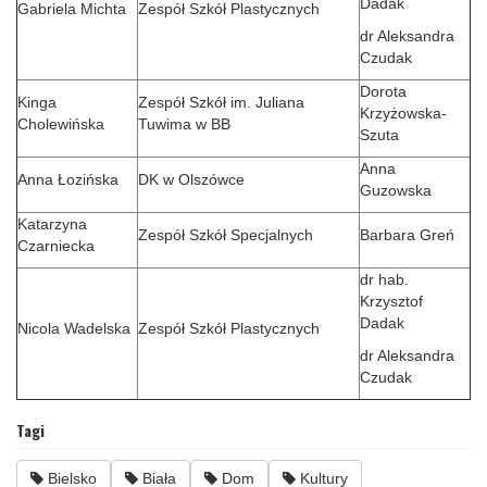
Dadak
Gabriela Michta
Zespół Szkół Plastycznych
dr Aleksandra
Czudak
Dorota
Kinga
Zespół Szkół im. Juliana
Krzyżowska-
Cholewińska
Tuwima w BB
Szuta
Anna
Anna Łozińska
DK w Olszówce
Guzowska
Katarzyna
Zespół Szkół Specjalnych
Barbara Greń
Czarniecka
dr hab.
Krzysztof
Dadak
Nicola Wadelska
Zespół Szkół Plastycznych
dr Aleksandra
Czudak
Tagi
Bielsko
Biała
Dom
Kultury