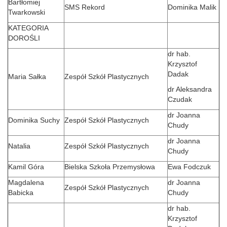
Bartłomiej
SMS Rekord
Dominika Malik
Twarkowski
KATEGORIA
DOROŚLI
dr hab.
Krzysztof
Dadak
Maria Sałka
Zespół Szkół Plastycznych
dr Aleksandra
Czudak
dr Joanna
Dominika Suchy
Zespół Szkół Plastycznych
Chudy
dr Joanna
Natalia
Zespół Szkół Plastycznych
Chudy
Kamil Góra
Bielska Szkoła Przemysłowa
Ewa Fodczuk
Magdalena
dr Joanna
Zespół Szkół Plastycznych
Babicka
Chudy
dr hab.
Krzysztof