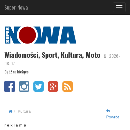
Super-Nowa
Navig
Wiadomości, Sport, Kultura, Moto
2026-
08-07
Bądź na bieżąco
Kultura
Powrót
r e k l a m a