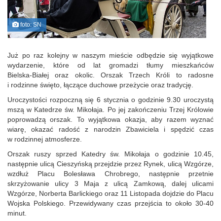
foto: SN
Już po raz kolejny w naszym mieście odbędzie się wyjątkowe
wydarzenie, które od lat gromadzi tłumy mieszkańców
Bielska‑Białej oraz okolic. Orszak Trzech Króli to radosne
i rodzinne święto, łączące duchowe przeżycie oraz tradycję.
Uroczystości rozpoczną się 6 stycznia o godzinie 9.30 uroczystą
mszą w Katedrze św. Mikołaja. Po jej zakończeniu Trzej Królowie
poprowadzą orszak. To wyjątkowa okazja, aby razem wyznać
wiarę, okazać radość z narodzin Zbawiciela i spędzić czas
w rodzinnej atmosferze.
Orszak ruszy sprzed Katedry św. Mikołaja o godzinie 10.45,
następnie ulicą Cieszyńską przejdzie przez Rynek, ulicą Wzgórze,
wzdłuż Placu Bolesława Chrobrego, następnie przetnie
skrzyżowanie ulicy 3 Maja z ulicą Zamkową, dalej ulicami
Wzgórze, Norberta Barlickiego oraz 11 Listopada dojdzie do Placu
Wojska Polskiego. Przewidywany czas przejścia to około 30‑40
minut.