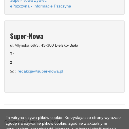
Super-Nowa Żywiec
ePszczyna - Informacje Pszczyna
Super-Nowa
ul.Młyńska 69/3, 43-300 Bielsko-Biała
:
:
:
redakcja@super-nowa.pl
Ta witryna używa plików cookie. Korzystając ze strony wyrażasz
Copyright © Super-Nowa 2014
zgodę na używanie plików cookie, zgodnie z aktualnymi