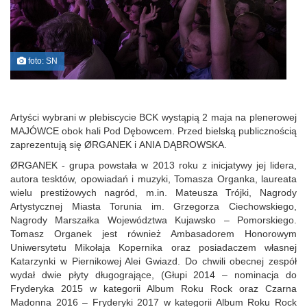
foto: SN
Artyści wybrani w plebiscycie BCK wystąpią 2 maja na plenerowej
MAJÓWCE obok hali Pod Dębowcem. Przed bielską publicznością
zaprezentują się ØRGANEK i ANIA DĄBROWSKA.
ØRGANEK - grupa powstała w 2013 roku z inicjatywy jej lidera,
autora tesktów, opowiadań i muzyki, Tomasza Organka, laureata
wielu prestiżowych nagród, m.in. Mateusza Trójki, Nagrody
Artystycznej Miasta Torunia im. Grzegorza Ciechowskiego,
Nagrody Marszałka Województwa Kujawsko – Pomorskiego.
Tomasz Organek jest również Ambasadorem Honorowym
Uniwersytetu Mikołaja Kopernika oraz posiadaczem własnej
Katarzynki w Piernikowej Alei Gwiazd. Do chwili obecnej zespół
wydał dwie płyty długogrające, (Głupi 2014 – nominacja do
Fryderyka 2015 w kategorii Album Roku Rock oraz Czarna
Madonna 2016 – Fryderyki 2017 w kategorii Album Roku Rock