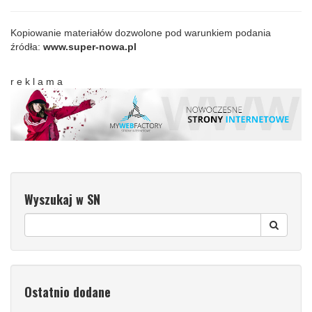
Kopiowanie materiałów dozwolone pod warunkiem podania
źródła:
www.super-nowa.pl
r e k l a m a
Wyszukaj w SN
Ostatnio dodane