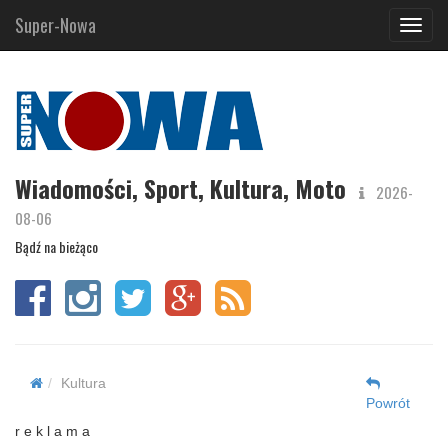
Super-Nowa
Navig
Wiadomości, Sport, Kultura, Moto
2026-
08-06
Bądź na bieżąco
Kultura
Powrót
r e k l a m a