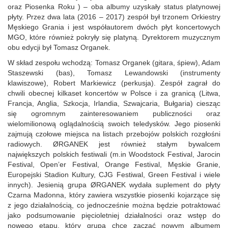
oraz Piosenka Roku ) – oba albumy uzyskały status platynowej
płyty. Przez dwa lata (2016 – 2017) zespół był trzonem Orkiestry
Męskiego Grania i jest współautorem dwóch płyt koncertowych
MGO, które również pokryły się platyną. Dyrektorem muzycznym
obu edycji był Tomasz Organek.
W skład zespołu wchodzą: Tomasz Organek (gitara, śpiew), Adam
Staszewski (bas), Tomasz Lewandowski (instrumenty
klawiszowe), Robert Markiewicz (perkusja). Zespół zagrał do
chwili obecnej kilkaset koncertów w Polsce i za granicą (Litwa,
Francja, Anglia, Szkocja, Irlandia, Szwajcaria, Bułgaria) ciesząc
się ogromnym zainteresowaniem publiczności oraz
wielomilionową oglądalnością swoich teledysków. Jego piosenki
zajmują czołowe miejsca na listach przebojów polskich rozgłośni
radiowych. ØRGANEK jest również stałym bywalcem
największych polskich festiwali (m.in Woodstock Festival, Jarocin
Festival, Open’er Festival, Orange Festival, Męskie Granie,
Europejski Stadion Kultury, CJG Festiwal, Green Festival i wiele
innych). Jesienią grupa ØRGANEK wydała suplement do płyty
Czarna Madonna, który zawiera wszystkie piosenki kojarzące się
z jego działalnością, co jednocześnie można będzie potraktować
jako podsumowanie pięcioletniej działalności oraz wstęp do
nowego etapu, który grupa chce zacząć nowym albumem