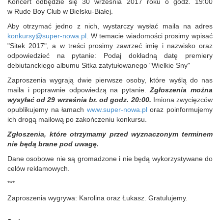
Koncert odbędzie się 30 września 2017 roku o godz. 19:00
w Rude Boy Club w Bielsku-Białej.
Aby otrzymać jedno z nich, wystarczy wysłać maila na adres
konkursy@super-nowa.pl
. W temacie wiadomości prosimy wpisać
"Sitek 2017", a w treści prosimy zawrzeć imię i nazwisko oraz
odpowiedzieć na pytanie: Podaj dokładną datę premiery
debiutanckiego albumu Sitka zatytułowanego "Wielkie Sny"
Zaproszenia wygrają dwie pierwsze osoby, które wyślą do nas
maila i poprawnie odpowiedzą na pytanie.
Zgłoszenia można
wysyłać od 29 września br. od godz. 20:00.
Imiona zwycięzców
opublikujemy na łamach
www.super-nowa.pl
oraz poinformujemy
ich drogą mailową po zakończeniu konkursu.
Zgłoszenia, które otrzymamy przed wyznaczonym terminem
nie będą brane pod uwagę.
Dane osobowe nie są gromadzone i nie będą wykorzystywane do
celów reklamowych.
***
Zaproszenia wygrywa: Karolina oraz Łukasz. Gratulujemy.