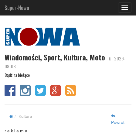
Super-Nowa
Navig
Wiadomości, Sport, Kultura, Moto
2026-
08-08
Bądź na bieżąco
Kultura
Powrót
r e k l a m a