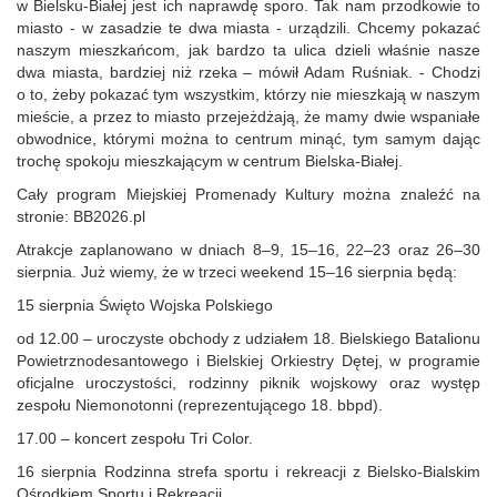
w Bielsku‑Białej jest ich naprawdę sporo. Tak nam przodkowie to
miasto - w zasadzie te dwa miasta - urządzili. Chcemy pokazać
naszym mieszkańcom, jak bardzo ta ulica dzieli właśnie nasze
dwa miasta, bardziej niż rzeka – mówił Adam Ruśniak. - Chodzi
o to, żeby pokazać tym wszystkim, którzy nie mieszkają w naszym
mieście, a przez to miasto przejeżdżają, że mamy dwie wspaniałe
obwodnice, którymi można to centrum minąć, tym samym dając
trochę spokoju mieszkającym w centrum Bielska‑Białej.
Cały program Miejskiej Promenady Kultury można znaleźć na
stronie: BB2026.pl
Atrakcje zaplanowano w dniach 8–9, 15–16, 22–23 oraz 26–30
sierpnia. Już wiemy, że w trzeci weekend 15–16 sierpnia będą:
15 sierpnia Święto Wojska Polskiego
od 12.00 – uroczyste obchody z udziałem 18. Bielskiego Batalionu
Powietrznodesantowego i Bielskiej Orkiestry Dętej, w programie
oficjalne uroczystości, rodzinny piknik wojskowy oraz występ
zespołu Niemonotonni (reprezentującego 18. bbpd).
17.00 – koncert zespołu Tri Color.
16 sierpnia Rodzinna strefa sportu i rekreacji z Bielsko‑Bialskim
Ośrodkiem Sportu i Rekreacji