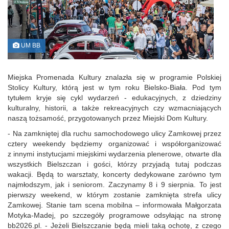
UM BB
Miejska Promenada Kultury znalazła się w programie Polskiej
Stolicy Kultury, którą jest w tym roku Bielsko‑Biała. Pod tym
tytułem kryje się cykl wydarzeń - edukacyjnych, z dziedziny
kulturalny, historii, a także rekreacyjnych czy wzmacniających
naszą tożsamość, przygotowanych przez Miejski Dom Kultury.
- Na zamkniętej dla ruchu samochodowego ulicy Zamkowej przez
cztery weekendy będziemy organizować i współorganizować
z innymi instytucjami miejskimi wydarzenia plenerowe, otwarte dla
wszystkich Bielszczan i gości, którzy przyjadą tutaj podczas
wakacji. Będą to warsztaty, koncerty dedykowane zarówno tym
najmłodszym, jak i seniorom. Zaczynamy 8 i 9 sierpnia. To jest
pierwszy weekend, w którym zostanie zamknięta strefa ulicy
Zamkowej. Stanie tam scena mobilna – informowała Małgorzata
Motyka‑Madej, po szczegóły programowe odsyłając na stronę
bb2026.pl. - Jeżeli Bielszczanie będą mieli taką ochotę, z czego