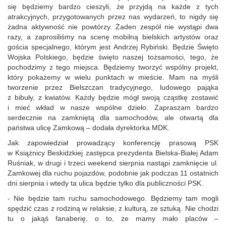
się będziemy bardzo cieszyli, że przyjdą na każde z tych
atrakcyjnych, przygotowanych przez nas wydarzeń, to nigdy się
żadna aktywność nie powtórzy. Żaden zespół nie wystąpi dwa
razy, a zaprosiliśmy na scenę mobilną bielskich artystów oraz
gościa specjalnego, którym jest Andrzej Rybiński. Będzie Święto
Wojska Polskiego, będzie święto naszej tożsamości, tego, że
pochodzimy z tego miejsca. Będziemy tworzyć wspólny projekt,
który pokażemy w wielu punktach w mieście. Mam na myśli
tworzenie przez Bielszczan tradycyjnego, ludowego pająka
z bibuły, z kwiatów. Każdy będzie mógł swoją cząstkę zostawić
i mieć wkład w nasze wspólne dzieło. Zapraszam bardzo
serdecznie na zamkniętą dla samochodów, ale otwartą dla
państwa ulicę Zamkową – dodała dyrektorka MDK.
Jak zapowiedział prowadzący konferencję prasową PSK
w Książnicy Beskidzkiej zastępca prezydenta Bielska‑Białej Adam
Ruśniak, w drugi i trzeci weekend sierpnia nastąpi zamknięcie ul.
Zamkowej dla ruchu pojazdów, podobnie jak podczas 11 ostatnich
dni sierpnia i wtedy ta ulica będzie tylko dla publiczności PSK.
- Nie będzie tam ruchu samochodowego. Będziemy tam mogli
spędzić czas z rodziną w relaksie, z kulturą, ze sztuką. Nie chodzi
tu o jakąś fanaberię, o to, że mamy mało placów –