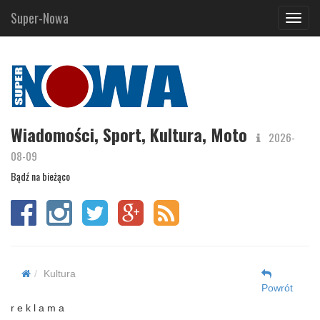
Super-Nowa
Navig
Wiadomości, Sport, Kultura, Moto
2026-
08-09
Bądź na bieżąco
Kultura
Powrót
r e k l a m a