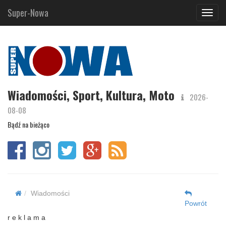
Super-Nowa
Navig
Wiadomości, Sport, Kultura, Moto
2026-
08-08
Bądź na bieżąco
Wiadomości
Powrót
r e k l a m a