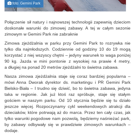
foto: Gemini Park
Połączenie sił natury i najnowszej technologii zapewnią dzieciom
doskonałe warunki do zimowej zabawy. A tej w całym sezonie
zimowym w Gemini Park nie zabraknie
Zimowa zjeżdżalnia w parku przy Gemini Park to rozrywka nie
tylko dla najmłodszych. Codziennie od godziny 10 do 19 mogą
korzystać z niej wszyscy chętni – jedyny warunek to waga poniżej
90 kg. Jazda w mini pontonie z wysokiej na prawie 4 metry,
a długiej na ponad 20 metrów zjeżdżalni to świetna zabawa.
Nasza zimowa zjeżdżalnia staje się coraz bardziej popularna –
mówi Anna Dworak dyrektor ds. marketingu i PR Gemini Park
Bielsko-Biała – I trudno się dziwić, bo to świetna zabawa, jedyna
taka w regionie. Jak już ktoś raz spróbuje, staje się stałym
gościem w naszym parku. Od 10 stycznia będzie się tu działo
jeszcze więcej. Rozpoczynamy cykl weekendowych atrakcji dla
dzieciaków, które potrwają aż do marca. Przez ten cały czas, jak
tylko warunki pogodowe nam pozwolą, będziemy naśnieżać park,
by zabawy odbywały się w prawdziwie zimowych warunkach –
dodaje.