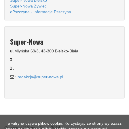
Super-Nowa Bielsko
Super-Nowa Żywiec
ePszczyna - Informacje Pszczyna
Super-Nowa
ul.Młyńska 69/3, 43-300 Bielsko-Biała
:
:
:
redakcja@super-nowa.pl
Ta witryna używa plików cookie. Korzystając ze strony wyrażasz
Copyright © Super-Nowa 2014