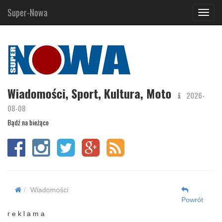
Super-Nowa
Navig
Wiadomości, Sport, Kultura, Moto
2026-
08-08
Bądź na bieżąco
Wiadomości
Powrót
r e k l a m a