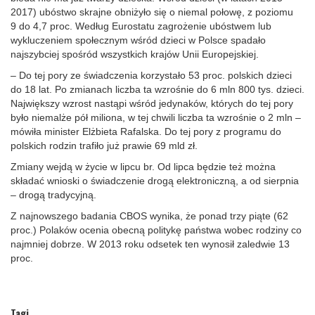
2017) ubóstwo skrajne obniżyło się o niemal połowę, z poziomu
9 do 4,7 proc. Według Eurostatu zagrożenie ubóstwem lub
wykluczeniem społecznym wśród dzieci w Polsce spadało
najszybciej spośród wszystkich krajów Unii Europejskiej.
– Do tej pory ze świadczenia korzystało 53 proc. polskich dzieci
do 18 lat. Po zmianach liczba ta wzrośnie do 6 mln 800 tys. dzieci.
Największy wzrost nastąpi wśród jedynaków, których do tej pory
było niemalże pół miliona, w tej chwili liczba ta wzrośnie o 2 mln –
mówiła minister Elżbieta Rafalska. Do tej pory z programu do
polskich rodzin trafiło już prawie 69 mld zł.
Zmiany wejdą w życie w lipcu br. Od lipca będzie też można
składać wnioski o świadczenie drogą elektroniczną, a od sierpnia
– drogą tradycyjną.
Z najnowszego badania CBOS wynika, że ponad trzy piąte (62
proc.) Polaków ocenia obecną politykę państwa wobec rodziny co
najmniej dobrze. W 2013 roku odsetek ten wynosił zaledwie 13
proc.
Tagi