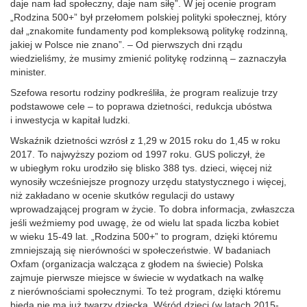
daje nam ład społeczny, daje nam siłę”. W jej ocenie program
„Rodzina 500+” był przełomem polskiej polityki społecznej, który
dał „znakomite fundamenty pod kompleksową politykę rodzinną,
jakiej w Polsce nie znano”. – Od pierwszych dni rządu
wiedzieliśmy, że musimy zmienić politykę rodzinną – zaznaczyła
minister.
Szefowa resortu rodziny podkreśliła, że program realizuje trzy
podstawowe cele – to poprawa dzietności, redukcja ubóstwa
i inwestycja w kapitał ludzki.
Wskaźnik dzietności wzrósł z 1,29 w 2015 roku do 1,45 w roku
2017. To najwyższy poziom od 1997 roku. GUS policzył, że
w ubiegłym roku urodziło się blisko 388 tys. dzieci, więcej niż
wynosiły wcześniejsze prognozy urzędu statystycznego i więcej,
niż zakładano w ocenie skutków regulacji do ustawy
wprowadzającej program w życie. To dobra informacja, zwłaszcza
jeśli weźmiemy pod uwagę, że od wielu lat spada liczba kobiet
w wieku 15-49 lat. „Rodzina 500+” to program, dzięki któremu
zmniejszają się nierówności w społeczeństwie. W badaniach
Oxfam (organizacja walcząca z głodem na świecie) Polska
zajmuje pierwsze miejsce w świecie w wydatkach na walkę
z nierównościami społecznymi. To też program, dzięki któremu
bieda nie ma już twarzy dziecka. Wśród dzieci (w latach 2015-