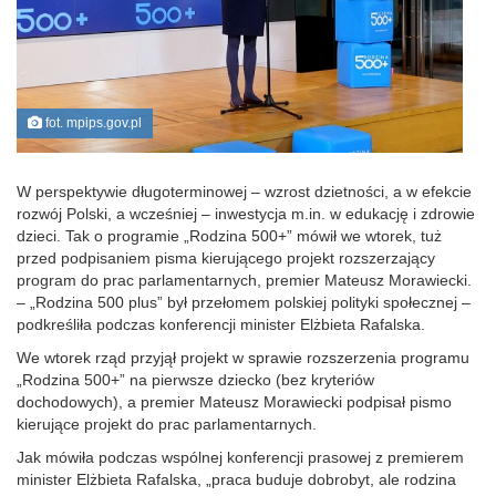
fot. mpips.gov.pl
W perspektywie długoterminowej – wzrost dzietności, a w efekcie
rozwój Polski, a wcześniej – inwestycja m.in. w edukację i zdrowie
dzieci. Tak o programie „Rodzina 500+” mówił we wtorek, tuż
przed podpisaniem pisma kierującego projekt rozszerzający
program do prac parlamentarnych, premier Mateusz Morawiecki.
– „Rodzina 500 plus” był przełomem polskiej polityki społecznej –
podkreśliła podczas konferencji minister Elżbieta Rafalska.
We wtorek rząd przyjął projekt w sprawie rozszerzenia programu
„Rodzina 500+” na pierwsze dziecko (bez kryteriów
dochodowych), a premier Mateusz Morawiecki podpisał pismo
kierujące projekt do prac parlamentarnych.
Jak mówiła podczas wspólnej konferencji prasowej z premierem
minister Elżbieta Rafalska, „praca buduje dobrobyt, ale rodzina