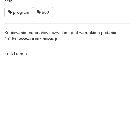
program
500
Kopiowanie materiałów dozwolone pod warunkiem podania
źródła:
www.super-nowa.pl
r e k l a m a