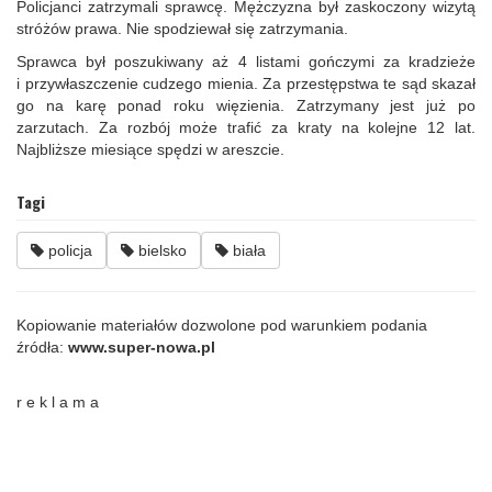
Policjanci zatrzymali sprawcę. Mężczyzna był zaskoczony wizytą
stróżów prawa. Nie spodziewał się zatrzymania.
Sprawca był poszukiwany aż 4 listami gończymi za kradzieże
i przywłaszczenie cudzego mienia. Za przestępstwa te sąd skazał
go na karę ponad roku więzienia. Zatrzymany jest już po
zarzutach. Za rozbój może trafić za kraty na kolejne 12 lat.
Najbliższe miesiące spędzi w areszcie.
Tagi
policja
bielsko
biała
Kopiowanie materiałów dozwolone pod warunkiem podania
źródła:
www.super-nowa.pl
r e k l a m a