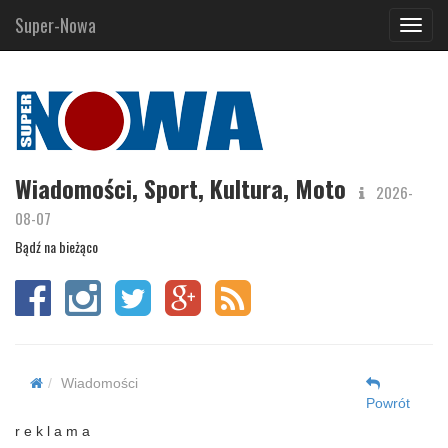
Super-Nowa
Navig
Wiadomości, Sport, Kultura, Moto
2026-
08-07
Bądź na bieżąco
Wiadomości
Powrót
r e k l a m a