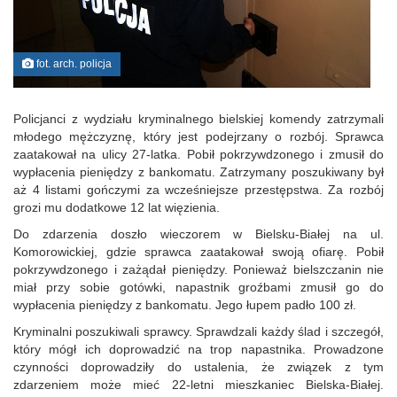
fot. arch. policja
Policjanci z wydziału kryminalnego bielskiej komendy zatrzymali
młodego mężczyznę, który jest podejrzany o rozbój. Sprawca
zaatakował na ulicy 27-latka. Pobił pokrzywdzonego i zmusił do
wypłacenia pieniędzy z bankomatu. Zatrzymany poszukiwany był
aż 4 listami gończymi za wcześniejsze przestępstwa. Za rozbój
grozi mu dodatkowe 12 lat więzienia.
Do zdarzenia doszło wieczorem w Bielsku-Białej na ul.
Komorowickiej, gdzie sprawca zaatakował swoją ofiarę. Pobił
pokrzywdzonego i zażądał pieniędzy. Ponieważ bielszczanin nie
miał przy sobie gotówki, napastnik groźbami zmusił go do
wypłacenia pieniędzy z bankomatu. Jego łupem padło 100 zł.
Kryminalni poszukiwali sprawcy. Sprawdzali każdy ślad i szczegół,
który mógł ich doprowadzić na trop napastnika. Prowadzone
czynności doprowadziły do ustalenia, że związek z tym
zdarzeniem może mieć 22-letni mieszkaniec Bielska-Białej.