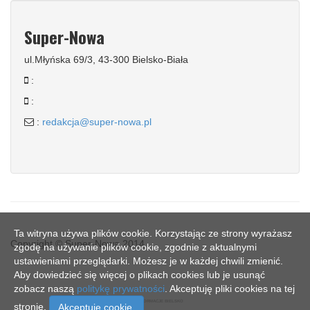
Super-Nowa
ul.Młyńska 69/3, 43-300 Bielsko-Biała
:
:
:
redakcja@super-nowa.pl
Ta witryna używa plików cookie. Korzystając ze strony wyrażasz
Copyright © Super-Nowa 2014
zgodę na używanie plików cookie, zgodnie z aktualnymi
ustawieniami przeglądarki. Możesz je w każdej chwili zmienić.
Aby dowiedzieć się więcej o plikach cookies lub je usunąć
zobacz naszą
politykę prywatności
. Akceptuję pliki cookies na tej
SN - INFORMACJE BIELSKO
stronie.
Akceptuje cookie.