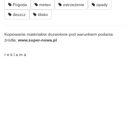
Pogoda
meteo
ostrzeżenie
opady
deszcz
ślisko
Kopiowanie materiałów dozwolone pod warunkiem podania
źródła:
www.super-nowa.pl
r e k l a m a