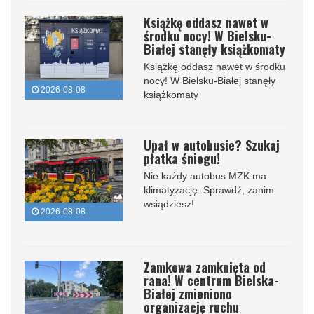
Książkę oddasz nawet w
środku nocy! W Bielsku-
Białej stanęły książkomaty
Książkę oddasz nawet w środku
nocy! W Bielsku-Białej stanęły
2026-08-08
książkomaty
Upał w autobusie? Szukaj
płatka śniegu!
Nie każdy autobus MZK ma
klimatyzację. Sprawdź, zanim
wsiądziesz!
2026-08-08
Zamkowa zamknięta od
rana! W centrum Bielska-
Białej zmieniono
organizację ruchu