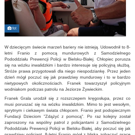
fot
W dziecięcym świecie marzeń bariery nie istnieją. Udowodnił to 8-
letni Franio z pomocą mundurowych z Samodzielnego
Pododdziału Prewencji Policji w Bielsku-Białej. Chłopiec porusza
się na wózku inwalidzkim i bardzo interesuje się policyjną służbą.
Stróże prawa przygotowali dla niego niespodziankę. Przez jeden
dzień mógł poczuć się jak prawdziwy mundurowy i to w bardzo
nietypowych okolicznościach. Franek towarzyszył policyjnym
wodniakom podczas patrolu na Jeziorze Żywieckim.
Franek Grala urodził się z rozszczepem kręgosłupa, przez co
musi poruszać się na wózku inwalidzkim. Mimo to jest wesołym,
sprytnym i ciekawym świata chłopcem. Franio jest podopiecznym
Fundacji Dzieciom "Zdążyć z pomocą". Po raz kolejny został
zaproszony na wspólny patrol z policjantami z Samodzielnego
Pododdziału Prewencji Policji w Bielsku-Białej, aby poczuć się jak
prawdziwy policjant. 8-letni Franio mógł z bliska zobaczyć pracę