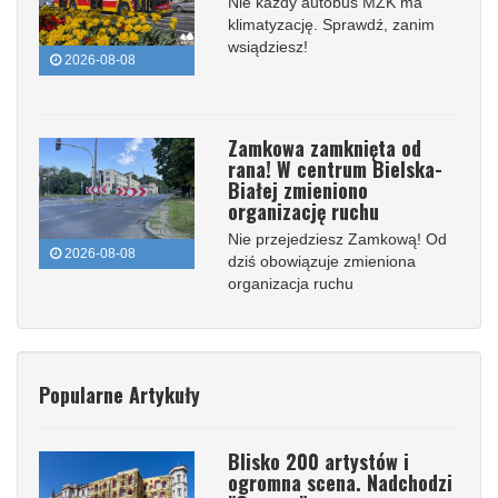
Nie każdy autobus MZK ma
klimatyzację. Sprawdź, zanim
wsiądziesz!
2026-08-08
Zamkowa zamknięta od
rana! W centrum Bielska-
Białej zmieniono
organizację ruchu
Nie przejedziesz Zamkową! Od
2026-08-08
dziś obowiązuje zmieniona
organizacja ruchu
Popularne Artykuły
Blisko 200 artystów i
ogromna scena. Nadchodzi