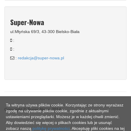
Super-Nowa
ul.Młyńska 69/3, 43-300 Bielsko-Biała
:
:
:
redakcja@super-nowa.pl
Ta witryna używa plików cookie. Korzystając ze strony wyrażasz
Copyright © Super-Nowa 2014
zgodę na używanie plików cookie, zgodnie z aktualnymi
ustawieniami przeglądarki. Możesz je w każdej chwili zmienić.
Aby dowiedzieć się więcej o plikach cookies lub je usunąć
zobacz naszą
politykę prywatności
. Akceptuję pliki cookies na tej