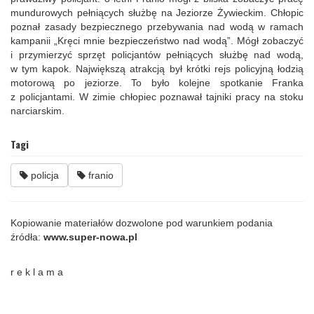
mundurowych pełniących służbę na Jeziorze Żywieckim. Chłopic
poznał zasady bezpiecznego przebywania nad wodą w ramach
kampanii „Kręci mnie bezpieczeństwo nad wodą”. Mógł zobaczyć
i przymierzyć sprzęt policjantów pełniących służbę nad wodą,
w tym kapok. Największą atrakcją był krótki rejs policyjną łodzią
motorową po jeziorze. To było kolejne spotkanie Franka
z policjantami. W zimie chłopiec poznawał tajniki pracy na stoku
narciarskim.
Tagi
policja
franio
Kopiowanie materiałów dozwolone pod warunkiem podania
źródła:
www.super-nowa.pl
r e k l a m a