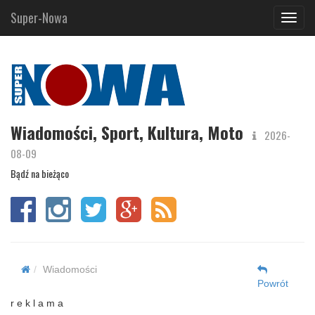
Super-Nowa
Navig
Wiadomości, Sport, Kultura, Moto
2026-
08-09
Bądź na bieżąco
Wiadomości
Powrót
r e k l a m a