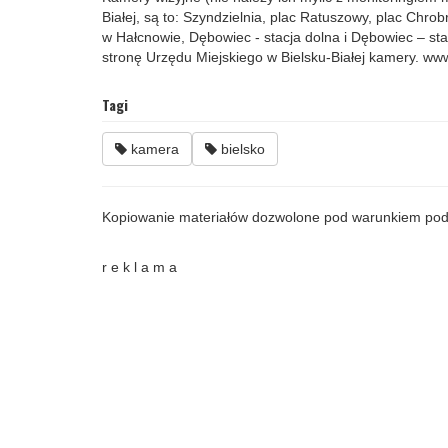
Białej, są to: Szyndzielnia, plac Ratuszowy, plac Chro
w Hałcnowie, Dębowiec - stacja dolna i Dębowiec – 
stronę Urzędu Miejskiego w Bielsku-Białej kamery. www
Tagi
kamera
bielsko
Kopiowanie materiałów dozwolone pod warunkiem pod
r e k l a m a