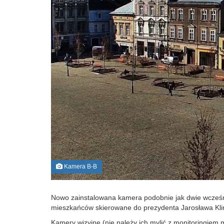
Kamera B-B
Nowo zainstalowana kamera podobnie jak dwie wcześn
mieszkańców skierowane do prezydenta Jarosława Kl
Kamery wizyjne (nie należy ich mylić z monitoringiem 