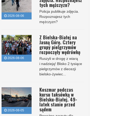
zdjęcia. Rozpoznajesz
tych mężczyzn?
Policja publikuje zdjęcia.
2026-08-06
Rozpoznajesz tych
mężczyzn?
Z Bielska-Białej na
Jasną Górę. Cztery
grupy pielgrzymów
rozpoczęły wędrówkę
2026-08-06
Ruszyli w drogę z wiarą
i nadzieją! Blisko 2 tysiące
pielgrzymów z diecezji
bielsko-żywiec...
Koszmar podczas
kursu taksówką w
Bielsku-Białej. 49-
latek stanie przed
sądem
2026-08-05
Poważne zarzuty dla