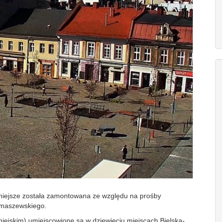
iejsze została zamontowana ze względu na prośby
imaszewskiego.
miejskim) umiejscowione są w dziewięciu miejscach Bielska-