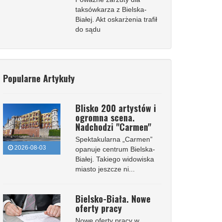
taksówkarza z Bielska-
Białej. Akt oskarżenia trafił
do sądu
Popularne Artykuły
Blisko 200 artystów i
ogromna scena.
Nadchodzi "Carmen"
Spektakularna „Carmen”
2026-08-03
opanuje centrum Bielska-
Białej. Takiego widowiska
miasto jeszcze ni...
Bielsko-Biała. Nowe
oferty pracy
Nowe oferty pracy w