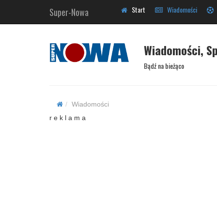
Start
Wiadomości
Super-Nowa
Wiadomości, Sp
Bądź na bieżąco
Wiadomości
r e k l a m a