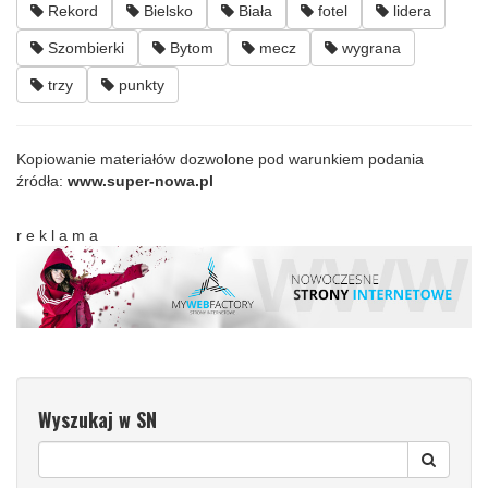
Rekord
Bielsko
Biała
fotel
lidera
Szombierki
Bytom
mecz
wygrana
trzy
punkty
Kopiowanie materiałów dozwolone pod warunkiem podania
źródła:
www.super-nowa.pl
r e k l a m a
Wyszukaj w SN