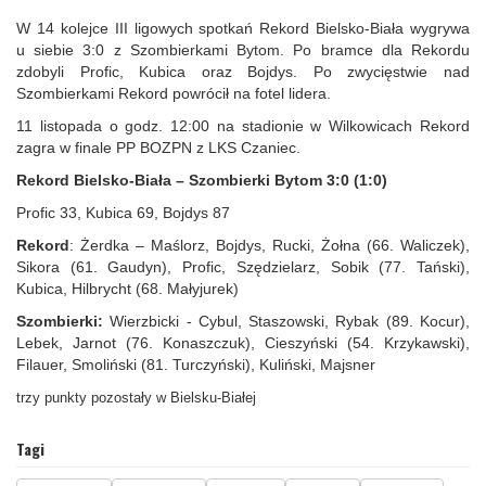
W 14 kolejce III ligowych spotkań Rekord Bielsko-Biała wygrywa
u siebie 3:0 z Szombierkami Bytom. Po bramce dla Rekordu
zdobyli Profic, Kubica oraz Bojdys. Po zwycięstwie nad
Szombierkami Rekord powrócił na fotel lidera.
11 listopada o godz. 12:00 na stadionie w Wilkowicach Rekord
zagra w finale PP BOZPN z LKS Czaniec.
Rekord Bielsko-Biała – Szombierki Bytom 3:0 (1:0)
Profic 33, Kubica 69, Bojdys 87
Rekord
: Żerdka – Maślorz, Bojdys, Rucki, Żołna (66. Waliczek),
Sikora (61. Gaudyn), Profic, Szędzielarz, Sobik (77. Tański),
Kubica, Hilbrycht (68. Małyjurek)
Szombierki:
Wierzbicki - Cybul, Staszowski, Rybak (89. Kocur),
Lebek, Jarnot (76. Konaszczuk), Cieszyński (54. Krzykawski),
Filauer, Smoliński (81. Turczyński), Kuliński, Majsner
trzy punkty pozostały w Bielsku-Białej
Tagi