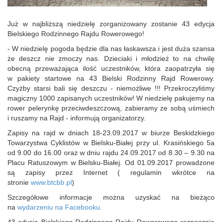
Już w najbliższą niedzielę zorganizowany zostanie 43 edycja
Bielskiego Rodzinnego Rajdu Rowerowego!
- W niedzielę pogoda będzie dla nas łaskawsza i jest duża szansa
że deszcz nie zmoczy nas. Dzieciaki i młodzież to na chwilę
obecną przeważająca ilość uczestników, która zaopatrzyła się
w pakiety startowe na 43 Bielski Rodzinny Rajd Rowerowy.
Czyżby starsi bali się deszczu - niemożliwe !!! Przekroczyliśmy
magiczny 1000 zapisanych uczestników! W niedzielę pakujemy na
rower pelerynkę przeciwdeszczową, zabieramy ze sobą uśmiech
i ruszamy na Rajd - informują organizatorzy.
Zapisy na rajd w dniach 18-23.09.2017 w biurze Beskidzkiego
Towarzystwa Cyklistów w Bielsku-Białej przy ul. Krasińskiego 5a
od 9.00 do 16.00 oraz w dniu rajdu 24.09.2017 od 8.30 – 9.30 na
Placu Ratuszowym w Bielsku-Białej. Od 01.09.2017 prowadzone
są zapisy przez Internet ( regulamin wkrótce na
stronie
www.btcbb.pl
)
Szczegółowe informacje można uzyskać na bieżąco
na
wydarzeniu na Facebooku.
43 edycja Bielskiego Rodzinnego Rajdu Rowerowego rozpocznie