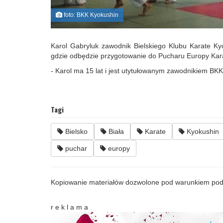
foto: BKK Kyokushin
Karol Gabryluk zawodnik Bielskiego Klubu Karate K
gdzie odbędzie przygotowanie do Pucharu Europy Kara
- Karol ma 15 lat i jest utytułowanym zawodnikiem BK
Tagi
Bielsko
Biała
Karate
Kyokushin
puchar
europy
Kopiowanie materiałów dozwolone pod warunkiem pod
r e k l a m a