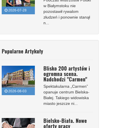
Podczas Mistrzostw Polski
w Białymstoku nie
2026-07-28
pozostawił rywalom
złudzeń i ponownie stanął
n...
Popularne Artykuły
Blisko 200 artystów i
ogromna scena.
Nadchodzi "Carmen"
Spektakularna „Carmen”
2026-08-03
opanuje centrum Bielska-
Białej. Takiego widowiska
miasto jeszcze ni...
Bielsko-Biała. Nowe
oferty pracy