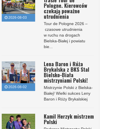
trasie Tour de
Pologne. Kierowców
czekają poważne
utrudnienia
2026-08-03
Tour de Pologne 2026 –
czasowe utrudnienia
w ruchu na drogach
Bielska-Białej i powiatu
bie...
Lena Baron i Róża
Brykalska z BKS Stal
Bielsko-Biała
mistrzyniami Polski!
2026-08-02
Mistrzynie Polski z Bielska-
Białej! Wielki sukces Leny
Baron i Róży Brykalskiej
Kamil Herzyk mistrzem
Polski