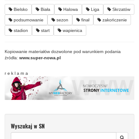
Bielsko
Biała
Halowa
Liga
Skrzatów
podsumowanie
sezon
finał
zakończenie
stadion
start
wapienica
Kopiowanie materiałów dozwolone pod warunkiem podania
źródła:
www.super-nowa.pl
r e k l a m a
Wyszukaj w SN