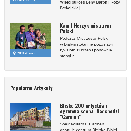
2026-08-02
Wielki sukces Leny Baron i Róży
Brykalskiej
Kamil Herzyk mistrzem
Polski
Podczas Mistrzostw Polski
w Białymstoku nie pozostawił
rywalom złudzeń i ponownie
2026-07-28
stanął n...
Popularne Artykuły
Blisko 200 artystów i
ogromna scena. Nadchodzi
"Carmen"
Spektakularna „Carmen”
opanuje centrum Bielska-Białej.