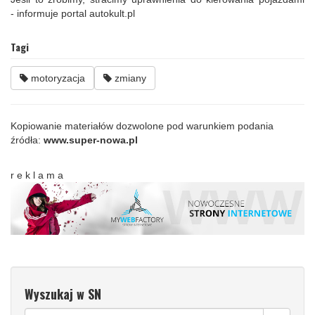
- informuje portal autokult.pl
Tagi
motoryzacja
zmiany
Kopiowanie materiałów dozwolone pod warunkiem podania
źródła:
www.super-nowa.pl
r e k l a m a
Wyszukaj w SN