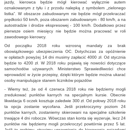
jazdy, kierowca będzie mógł kierować wyłącznie autem
oznakowanym z tyłu i z przodu nalepką z symbolem „zielonego
listka”. W obszarze zabudowanym nie będzie mógł przekraczać
prędkości 50 km/h, poza obszarem zabudowanym - 80 km/h, a na
autostradzie i drodze ekspresowej - 100 km/h. Dodatkowo przez
pierwsze osiem miesięcy nie będzie można pracować w roli
zawodowego kierowcy.
Od początku 2018 roku wzrosną mandaty za brak
obowiązkowego ubezpieczenia OC. Dotychczas za opóźnienie
w opłatach powyżej 14 dni musimy zapłacić 4000 zł. Od stycznia
będzie to 4200 zł. W 2018 roku pojawią się nowości dotyczące
samochodów używanych. Ministerstwo Sprawiedliwości chce
wprowadzić w życie przepisy, dzięki którym będzie można ukarać
osoby manipulujące stanem liczników pojazdów
- Wiemy też, że od 4 czerwca 2018 roku nie będziemy mogli
zredukować punktów karnych na specjalnym kursie. Obecnie
likwidacja 6 oczek kosztuje zaledwie 300 zł. Od połowy 2018 roku
ta opcja zostanie wycofana. Jeśli przekroczymy poziom 24
punktów karnych, zostaniemy skierowani na specjalne szkolenie
trwające 4 dni robocze. Wówczas stan konta się wyzeruje, lecz 24
punktów nie będziemy mogli przekroczyć powtórnie przez 5 lat.
Jeśli to zrobimy, stracimy uprawnienia do kierowania pojazdami