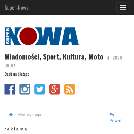
Super-Nowa
Navig
Wiadomości, Sport, Kultura, Moto
2026-
08-07
Bądź na bieżąco
Motoryzacja
Powrót
r e k l a m a