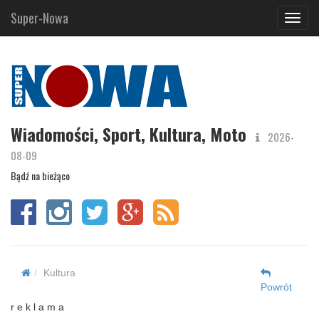
Super-Nowa
Navig
Wiadomości, Sport, Kultura, Moto
2026-
08-09
Bądź na bieżąco
Kultura
Powrót
r e k l a m a