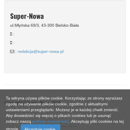
Super-Nowa
ul.Młyńska 69/3, 43-300 Bielsko-Biała
:
:
:
redakcja@super-nowa.pl
Ta witryna używa plików cookie. Korzystając ze strony wyrażasz
Copyright © Super-Nowa 2014
zgodę na używanie plików cookie, zgodnie z aktualnymi
ustawieniami przeglądarki. Możesz je w każdej chwili zmienić.
Aby dowiedzieć się więcej o plikach cookies lub je usunąć
zobacz naszą
politykę prywatności
. Akceptuję pliki cookies na tej
SN - INFORMACJE BIELSKO
stronie.
Akceptuje cookie.