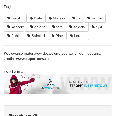
Tagi
Bielsko
Biała
Muzyka
na
zamku
koncert
galeria
foto
zdjęcia
cykl
Fabio
Salmieri
Piotr
Loranc
Kopiowanie materiałów dozwolone pod warunkiem podania
źródła:
www.super-nowa.pl
r e k l a m a
Wyszukaj w SN