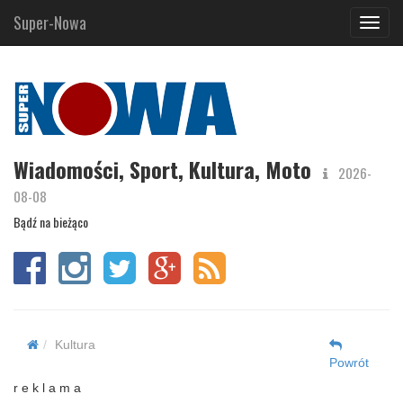
Super-Nowa
Navig
Wiadomości, Sport, Kultura, Moto
2026-
08-08
Bądź na bieżąco
Kultura
Powrót
r e k l a m a