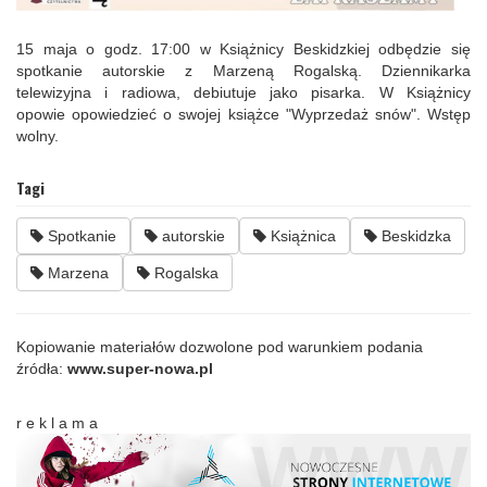
15 maja o godz. 17:00 w Książnicy Beskidzkiej odbędzie się
spotkanie autorskie z Marzeną Rogalską. Dziennikarka
telewizyjna i radiowa, debiutuje jako pisarka. W Książnicy
opowie opowiedzieć o swojej książce "Wyprzedaż snów". Wstęp
wolny.
Tagi
Spotkanie
autorskie
Książnica
Beskidzka
Marzena
Rogalska
Kopiowanie materiałów dozwolone pod warunkiem podania
źródła:
www.super-nowa.pl
r e k l a m a