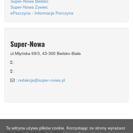
Super-Nowa Bielsko
Super-Nowa Żywiec
ePszczyna - Informacje Pszczyna
Super-Nowa
ul.Młyńska 69/3, 43-300 Bielsko-Biała
:
:
:
redakcja@super-nowa.pl
Ta witryna używa plików cookie. Korzystając ze strony wyrażasz
Copyright © Super-Nowa 2014