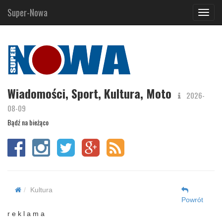
Super-Nowa
Navig
Wiadomości, Sport, Kultura, Moto
2026-
08-09
Bądź na bieżąco
Kultura
Powrót
r e k l a m a