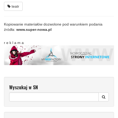
teatr
Kopiowanie materiałów dozwolone pod warunkiem podania
źródła:
www.super-nowa.pl
r e k l a m a
Wyszukaj w SN