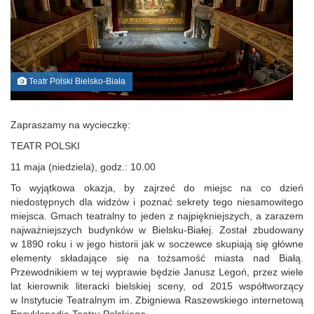
Teatr Polski Bielsko-Biała
Zapraszamy na wycieczkę:
TEATR POLSKI
11 maja (niedziela), godz.: 10.00
To wyjątkowa okazja, by zajrzeć do miejsc na co dzień
niedostępnych dla widzów i poznać sekrety tego niesamowitego
miejsca. Gmach teatralny to jeden z najpiękniejszych, a zarazem
najważniejszych budynków w Bielsku-Białej. Został zbudowany
w 1890 roku i w jego historii jak w soczewce skupiają się główne
elementy składające się na tożsamość miasta nad Białą.
Przewodnikiem w tej wyprawie będzie Janusz Legoń, przez wiele
lat kierownik literacki bielskiej sceny, od 2015 współtworzący
w Instytucie Teatralnym im. Zbigniewa Raszewskiego internetową
Encyklopedię Teatru Polskiego.