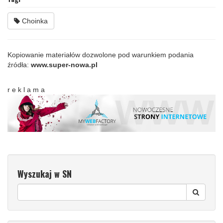
Choinka
Kopiowanie materiałów dozwolone pod warunkiem podania
źródła:
www.super-nowa.pl
r e k l a m a
Wyszukaj w SN