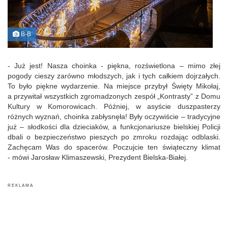
B-B
- Już jest! Nasza choinka - piękna, rozświetlona – mimo złej
pogody cieszy zarówno młodszych, jak i tych całkiem dojrzałych.
To było piękne wydarzenie. Na miejsce przybył Święty Mikołaj,
a przywitał wszystkich zgromadzonych zespół „Kontrasty” z Domu
Kultury w Komorowicach. Później, w asyście duszpasterzy
różnych wyznań, choinka zabłysnęła! Były oczywiście – tradycyjne
już – słodkości dla dzieciaków, a funkcjonariusze bielskiej Policji
dbali o bezpieczeństwo pieszych po zmroku rozdając odblaski.
Zachęcam Was do spacerów. Poczujcie ten świąteczny klimat
- mówi Jarosław Klimaszewski, Prezydent Bielska-Białej.
R E K L A M A