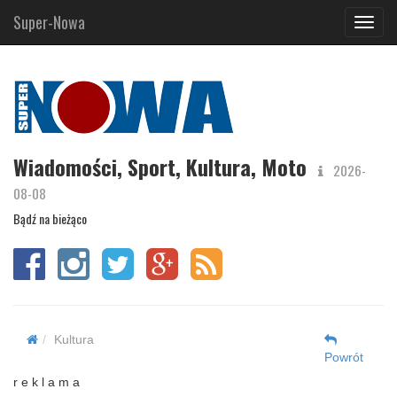
Super-Nowa
Navig
Wiadomości, Sport, Kultura, Moto
2026-
08-08
Bądź na bieżąco
Kultura
Powrót
r e k l a m a